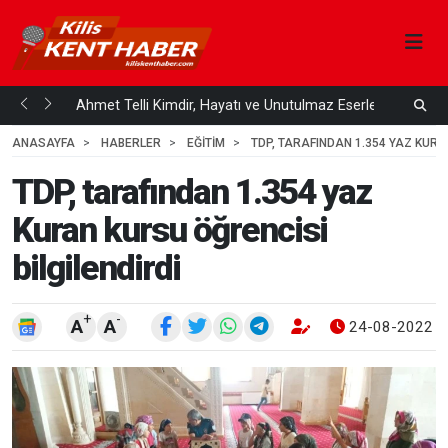
Çözüm
Ahmet Telli Kimdir, Hayatı ve Unutulmaz Eserleri Türk...
K
4
4 HAFTA ÖNCE
ANASAYFA
HABERLER
EĞİTİM
TDP, TARAFINDAN 1.354 YAZ KURA
TDP, tarafından 1.354 yaz
Kuran kursu öğrencisi
bilgilendirdi
+
-
A
A
24-08-2022 1