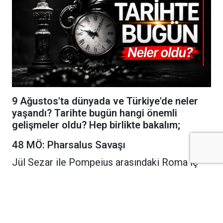
9 Ağustos'ta dünyada ve Türkiye'de neler
yaşandı? Tarihte bugün hangi önemli
gelişmeler oldu? Hep birlikte bakalım;
48 MÖ: Pharsalus Savaşı
Jül Sezar ile Pompeius arasındaki Roma İç
Savaşı'nın en önemli çatışmalarından biri olan
Pharsalus Savaşı gerçekleşti. Sezar,
kendisinden sayıca üstün Pompeius
kuvvetlerini yenilgiye uğrattı.