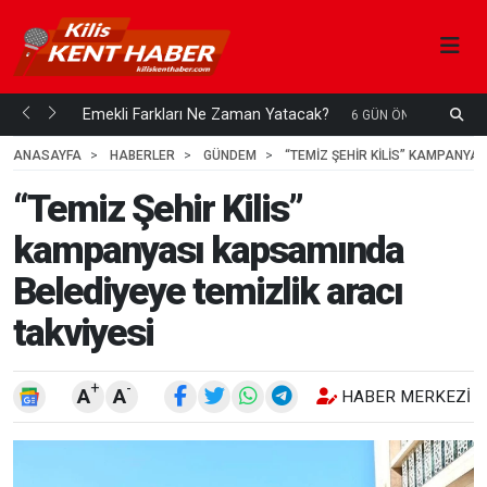
ani mi...
Emekli Farkları Ne Zaman Yatacak?
S
6 GÜN ÖNCE
H
ANASAYFA
HABERLER
GÜNDEM
“TEMIZ ŞEHIR KILIS” KAMPANYA
“Temiz Şehir Kilis”
kampanyası kapsamında
Belediyeye temizlik aracı
takviyesi
+
-
A
A
HABER MERKEZI