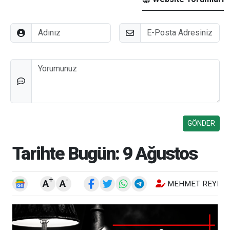
Adınız
E-Posta
Düşünceleriniz
Tarihte Bugün: 9 Ağustos
+
-
A
A
MEHMET REYHA