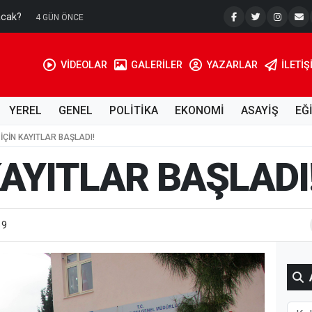
acak?
Su Kuyusu
4 GÜN ÖNCE
VİDEOLAR
GALERİLER
YAZARLAR
İLETIŞ
YEREL
GENEL
POLİTİKA
EKONOMİ
ASAYİŞ
EĞ
 İÇİN KAYITLAR BAŞLADI!
KAYITLAR BAŞLADI
69