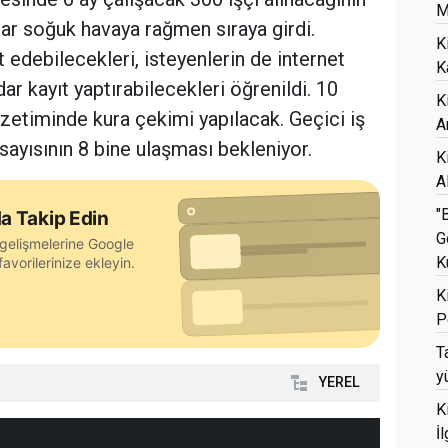
M
ar soğuk havaya rağmen sıraya girdi.
K
edebilecekleri, isteyenlerin de internet
K
ar kayıt yaptırabilecekleri öğrenildi. 10
K
zetiminde kura çekimi yapılacak. Geçici iş
A
sayısının 8 bine ulaşması bekleniyor.
K
A
"
a Takip Edin
G
gelişmelerine Google
K
avorilerinize ekleyin.
K
P
T
y
YEREL
K
İ