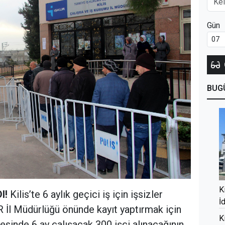
Gün
BUG
K
I!
Kilis’te 6 aylık geçici iş için işsizler
İ
 İl Müdürlüğü önünde kayıt yaptırmak için
K
yesinde 6 ay çalışacak 300 işçi alınacağının