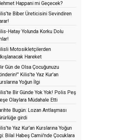
ehmet Happani mi Geçecek?
ilis’te Biber Üreticisini Sevindiren
arar!
ilis-Hatay Yolunda Korku Dolu
nlar!
ilisli Motosikletçilerden
lkışlanacak Hareket
Bir Gün de Olsa Çocuğunuzu
önderin!" Kilis'te Yaz Kur'an
urslarına Yoğun İlgi
ilis’te Bir Günde Yok Yok! Polis Peş
eşe Olaylara Müdahale Etti
arihte Bugün: Lozan Antlaşması
ürürlüğe girdi
ilis'te Yaz Kur'an Kurslarına Yoğun
lgi: Bilal Habeş Camii'nde Çocuklara