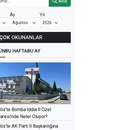
ARA
Ay
Yıl
ÇOK
OKUNANLAR
ÜN
BU HAFTA
BU AY
ilis’te Bomba İddia İl Özel
daresi’nde Neler Oluyor?
ilis'te AK Parti İl Başkanlığına