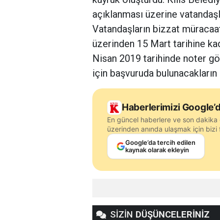
açıklanması üzerine vatandaşl
Vatandaşların bizzat müracaat 
üzerinden 15 Mart tarihine kad
Nisan 2019 tarihinde noter gö
için başvuruda bulunacakların 
Haberlerimizi Google’d
En güncel haberlere ve son dakika 
üzerinden anında ulaşmak için bizi f
Google’da tercih edilen
kaynak olarak ekleyin
SİZİN
DÜŞÜNCELERİNİZ