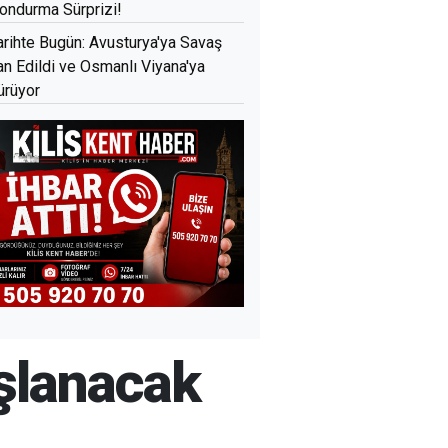
ondurma Sürprizi!
arihte Bugün: Avusturya'ya Savaş
lan Edildi ve Osmanlı Viyana'ya
ürüyor
ışlanacak