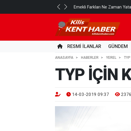
..
Emekli Farkları Ne Zaman Yat
19 SAAT ÖNCE
RESMİ İLANLAR
GÜNDEM
ANASAYFA
HABERLER
YEREL
TYP
TYP İÇİN 
14-03-2019 09:37
237