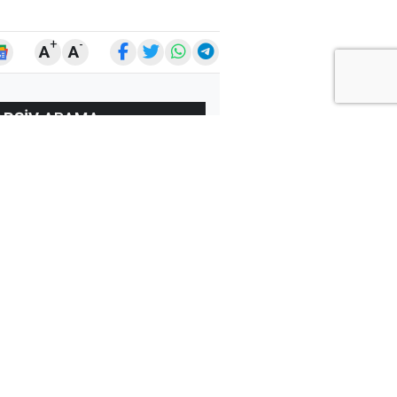
+
-
A
A
ARŞİV
ARAMA
ARA
Ay
Yıl
ÇOK
OKUNANLAR
ÜN
BU HAFTA
BU AY