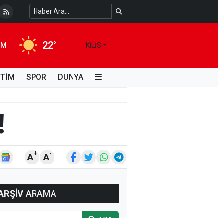
 Temiz Suya Erişimde Kalıcı Bir Çözüm
4 HAFTA ÖNCE
22°
IM
KILIS
İTİM
SPOR
DÜNYA
!
+
-
A
A
ARŞİV
ARAMA