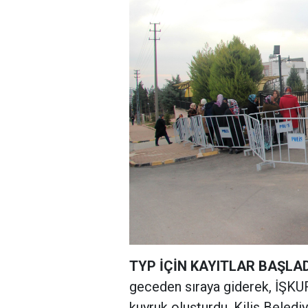
TYP İÇİN KAYITLAR BAŞLAD
geceden sıraya giderek, İŞKUR
kuyruk oluşturdu. Kilis Beledi