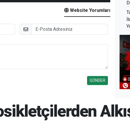
D
Website Yorumları
T
İ
Y
E-Posta
tosikletçilerden Alk