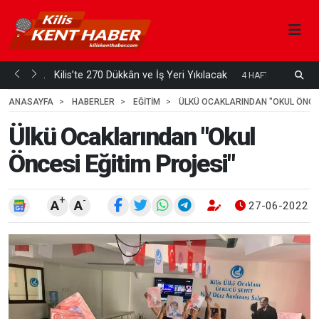
eri Türk...
Kilis’te 270 Dükkân ve İş Yeri Yıkılacak
K
4 HAFTA ÖNCE
Ö
ANASAYFA
HABERLER
EĞİTİM
ÜLKÜ OCAKLARINDAN "OKUL ÖNCES
Ülkü Ocaklarından "Okul
Öncesi Eğitim Projesi"
+
-
A
A
27-06-2022 1