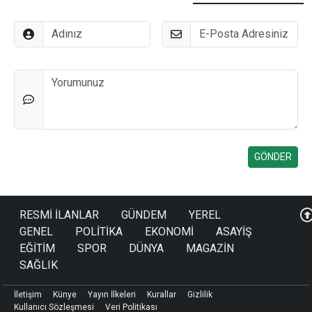
Adınız
E-Posta
Düşünceleriniz
RESMİ İLANLAR
GÜNDEM
YEREL
GENEL
POLİTİKA
EKONOMİ
ASAYİŞ
EĞİTİM
SPOR
DÜNYA
MAGAZİN
SAĞLIK
İletişim
Künye
Yayın İlkeleri
Kurallar
Gizlilik
Kullanıcı Sözleşmesi
Veri Politikası