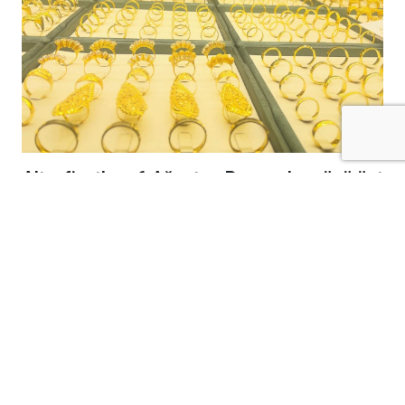
Altın fiyatları, 6 Ağustos Perşembe günü üst
üste dördüncü işlem gününde de yükselişini
sürdürdü ve son 7 haftanın en yüksek
seviyesine ulaştı.
Ons altın günlük bazda yüzde 1'e varan artışla
4.285 dolara çıkarken, bu hareketlilik yurt içi
piyasalara da yansıdı ve gram altın 6.500 TL
sınırını geçti.
Güncel Fiyatlar