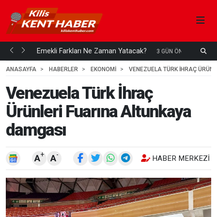
ani mi...
Emekli Farkları Ne Zaman Yatacak?
S
3 GÜN ÖNCE
H
ANASAYFA
HABERLER
EKONOMİ
VENEZUELA TÜRK İHRAÇ ÜRÜNL
Venezuela Türk İhraç
Ürünleri Fuarına Altunkaya
damgası
+
-
A
A
HABER MERKEZI