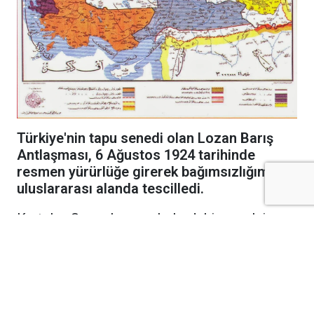
Türkiye'nin tapu senedi olan Lozan Barış
Antlaşması, 6 Ağustos 1924 tarihinde
resmen yürürlüğe girerek bağımsızlığımızı
uluslararası alanda tescilledi.
Kurtuluş Savaşı'nın cephelerdeki emsalsiz
zaferinin ardından diplomasi masasında
kazanılan en büyük başarı olan Lozan Barış
Antlaşması, bundan tam 102 yıl önce bugün
resmen yürürlüğe girdi. 24 Temmuz 1923'te