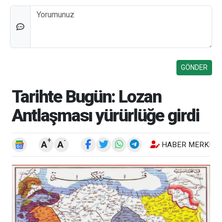
Düşünceleriniz
Tarihte Bugün: Lozan
Antlaşması yürürlüğe girdi
+
-
A
A
HABER MERKEZI