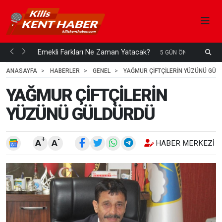
ani mi...
Emekli Farkları Ne Zaman Yatacak?
S
5 GÜN ÖNCE
H
ANASAYFA
HABERLER
GENEL
YAĞMUR ÇİFTÇİLERİN YÜZÜNÜ GÜL
YAĞMUR ÇİFTÇİLERİN
YÜZÜNÜ GÜLDÜRDÜ
+
-
A
A
HABER MERKEZI