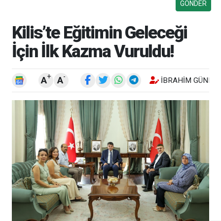
Kilis’te Eğitimin Geleceği
İçin İlk Kazma Vuruldu!
+
-
A
A
İBRAHIM GÜNEŞ