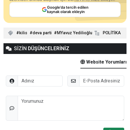
Google’da tercih edilen
kaynak olarak ekleyin
kilis
deva parti
MYavuz Yedilioğlu
POLİTİKA
SİZİN
DÜŞÜNCELERİNİZ
Website Yorumları
Adınız
E-Posta
Düşünceleriniz