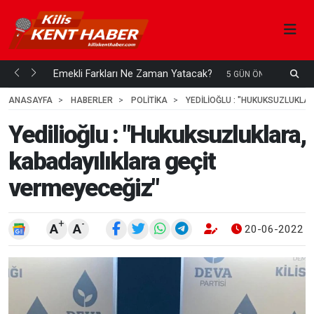
ani mi...
Emekli Farkları Ne Zaman Yatacak?
S
5 GÜN ÖNCE
H
ANASAYFA
HABERLER
POLİTİKA
YEDILIOĞLU : "HUKUKSUZLUKLA
Yedilioğlu : "Hukuksuzluklara,
kabadayılıklara geçit
vermeyeceğiz"
+
-
A
A
20-06-2022 1