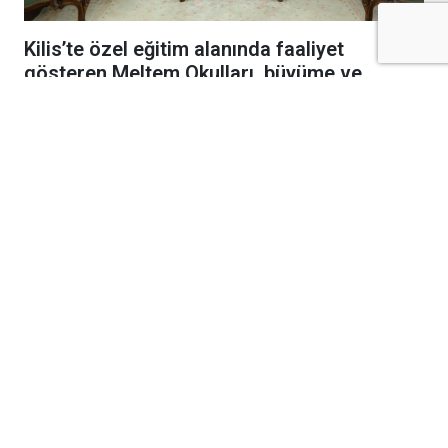
Kilis’te özel eğitim alanında faaliyet
gösteren Meltem Okulları, büyüme ve
gelişme hedefleri doğrultusunda yeni
kampüs yatırımını hayata geçiriyor.
Şeyh Muhammet Bedevi Hazretleri
Türbesi’nin alt tarafında yapımına başlanan
yeni kampüs için ilk kazma vuruldu.