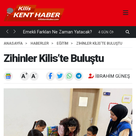
ani mi...
Emekli Farkları Ne Zaman Yatacak?
4 GÜN ÖNCE
ANASAYFA
HABERLER
EĞİTİM
ZIHINLER KILIS’TE BULUŞTU
Zihinler Kilis’te Buluştu
+
-
A
A
İBRAHIM GÜNEŞ