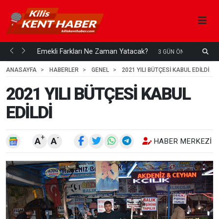
ani mi...
Emekli Farkları Ne Zaman Yatacak?
S
3 GÜN ÖNCE
H
ANASAYFA
HABERLER
GENEL
2021 YILI BÜTÇESİ KABUL EDİLDİ
2021 YILI BÜTÇESİ KABUL
EDİLDİ
+
-
A
A
HABER MERKEZI