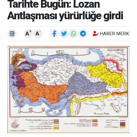
Tarihte Bugün: Lozan
Antlaşması yürürlüğe girdi
+
-
A
A
HABER MERKEZI