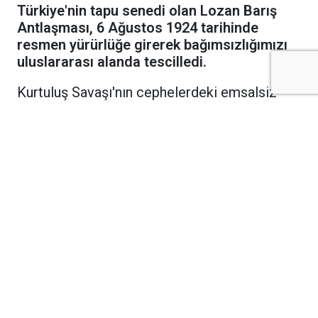
Türkiye'nin tapu senedi olan Lozan Barış
Antlaşması, 6 Ağustos 1924 tarihinde
resmen yürürlüğe girerek bağımsızlığımızı
uluslararası alanda tescilledi.
Kurtuluş Savaşı'nın cephelerdeki emsalsiz
zaferinin ardından diplomasi masasında
kazanılan en büyük başarı olan Lozan Barış
Antlaşması, bundan tam 102 yıl önce bugün
resmen yürürlüğe girdi. 24 Temmuz 1923'te
İsviçre'nin Lozan kentinde imzalanan tarihi
antlaşma, meclis onay süreçlerinin ülkeler
tarafından tamamlanmasının ardından 6
Ağustos 1924 tarihinde uluslararası arenada
hukuki geçerlilik kazandı.
Kapitülasyonlar Tarihe Karıştı, Ekonomik