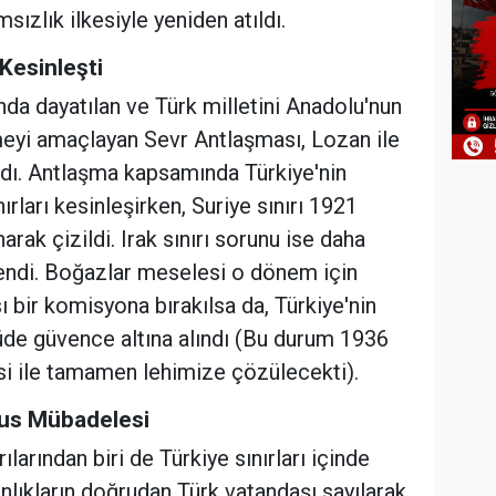
ızlık ilkesiyle yeniden atıldı.
r Kesinleşti
nda dayatılan ve Türk milletini Anadolu'nun
eyi amaçlayan Sevr Antlaşması, Lozan ile
ıldı. Antlaşma kapsamında Türkiye'nin
ırları kesinleşirken, Suriye sınırı 1921
rak çizildi. Irak sınırı sorunu ise daha
endi. Boğazlar meselesi o dönem için
ı bir komisyona bırakılsa da, Türkiye'nin
üde güvence altına alındı (Bu durum 1936
 ile tamamen lehimize çözülecekti).
fus Mübadelesi
ılarından biri de Türkiye sınırları içinde
lıkların doğrudan Türk vatandaşı sayılarak