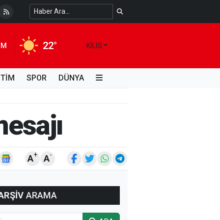
22°
IM
KILIS
İTİM
SPOR
DÜNYA
mesajı
+
-
A
A
ARŞİV
ARAMA