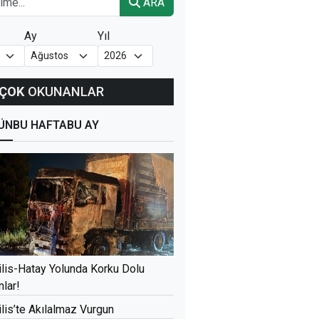
ARA
Ay
Yıl
ÇOK
OKUNANLAR
ÜN
BU HAFTA
BU AY
ilis-Hatay Yolunda Korku Dolu
nlar!
ilis’te Akılalmaz Vurgun