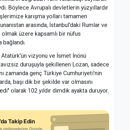
ydi. Böylece Avrupalı devletlerin yüzyıllardır
 işlerimize karışma yolları tamamen
 Yunanistan arasında, İstanbul'daki Rumlar ve
iç olmak üzere kapsamlı bir nüfus
 bağlandı.
Atatürk'ün vizyonu ve İsmet İnönü
 tavizsiz duruşuyla şekillenen Lozan, sadece
aynı zamanda genç Türkiye Cumhuriyeti'nin
larda, başı dik bir şekilde var olmasını
edi" olarak 102 yıldır dimdik ayakta duruyor.
’da Takip Edin
a gelişmelerine Google