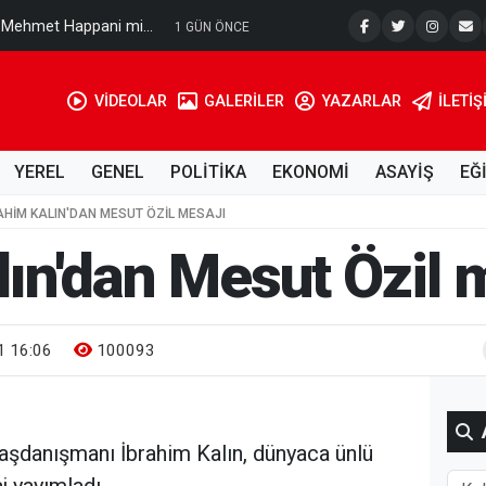
na Mehmet Happani mi...
1 GÜN ÖNCE
VİDEOLAR
GALERİLER
YAZARLAR
İLETIŞ
YEREL
GENEL
POLİTİKA
EKONOMİ
ASAYİŞ
EĞ
AHIM KALIN'DAN MESUT ÖZIL MESAJI
lın'dan Mesut Özil 
 16:06
100093
şdanışmanı İbrahim Kalın, dünyaca ünlü