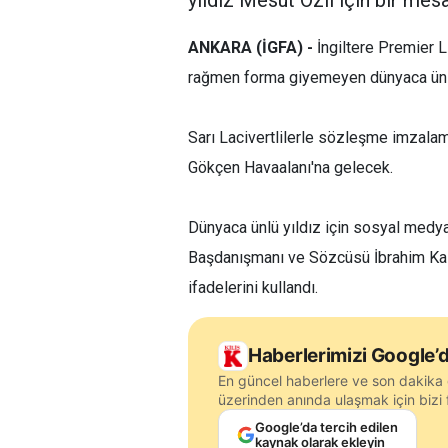
yıldız Mesut Özil için bir mesa
ANKARA (İGFA) -
İngiltere Premier 
rağmen forma giyemeyen dünyaca ünlü
Sarı Lacivertlilerle sözleşme imzalam
Gökçen Havaalanı'na gelecek.
Dünyaca ünlü yıldız için sosyal med
Başdanışmanı ve Sözcüsü İbrahim Kalı
ifadelerini kullandı.
Haberlerimizi Google’d
En güncel haberlere ve son dakika 
üzerinden anında ulaşmak için bizi f
Google’da tercih edilen
kaynak olarak ekleyin