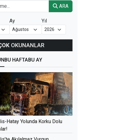
ARA
Ay
Yıl
ÇOK
OKUNANLAR
ÜN
BU HAFTA
BU AY
lis-Hatay Yolunda Korku Dolu
lar!
lis’te Akılalmaz Vurgun