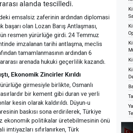
arası alanda tescilledi.
Ki
Sa
deki emsalsiz zaferinin ardından diplomasi
k başarı olan Lozan Barış Antlaşması,
Ki
O
gün resmen yürürlüğe girdi. 24 Temmuz
Ki
ntinde imzalanan tarihi antlaşma, meclis
Mü
rafından tamamlanmasının ardından 6
Ki
ararası arenada hukuki geçerlilik kazandı.
Ki
ştı, Ekonomik Zincirler Kırıldı
D
ürürlüğe girmesiyle birlikte, Osmanlı
Ba
sırlardır bir kement gibi duran ve yerli
Ta
nlar kesin olarak kaldırıldı. Düyun-u
Ya
esinin baskısı sona erdirilerek, Türkiye
Te
z ekonomik politikalar üretebilmesinin önü
li imtiyazları sıfırlanırken, Türk