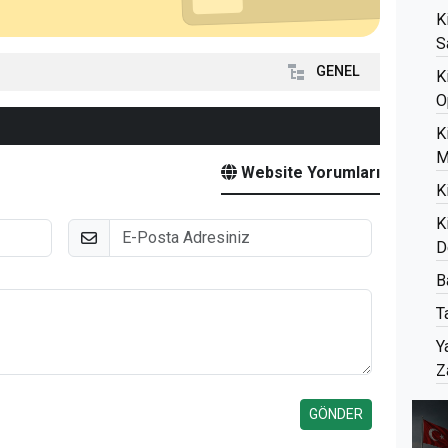
K
S
GENEL
K
O
K
M
Website Yorumları
K
K
E-Posta
D
B
T
Y
Z