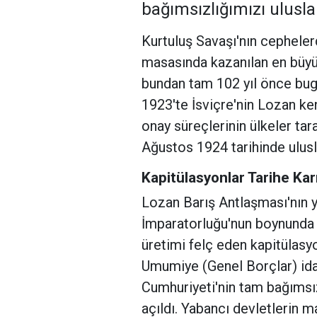
bağımsızlığımızı uluslar
Kurtuluş Savaşı'nın cepheler
masasında kazanılan en büyü
bundan tam 102 yıl önce bu
1923'te İsviçre'nin Lozan ke
onay süreçlerinin ülkeler ta
Ağustos 1924 tarihinde ulusl
Kapitülasyonlar Tarihe Karı
Lozan Barış Antlaşması'nın y
İmparatorluğu'nun boynunda a
üretimi felç eden kapitülasyo
Umumiye (Genel Borçlar) idar
Cumhuriyeti'nin tam bağımsı
açıldı. Yabancı devletlerin ma