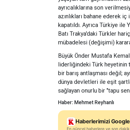
ayrıcalıklarına son verilmesi
azınlıkları bahane ederek iç
kapatıldı. Ayrıca Türkiye ile
Batı Trakya'daki Türkler har
mübadelesi (değişimi) karara
Büyük Önder Mustafa Kemal 
liderliğindeki Türk heyetinin
bir barış antlaşması değil; 
dünya devletleri ile eşit şart
sağlayan onurlu bir "tapu sen
Haber: Mehmet Reyhanlı
Haberlerimizi Google
En güncel haberlere ve son dakik