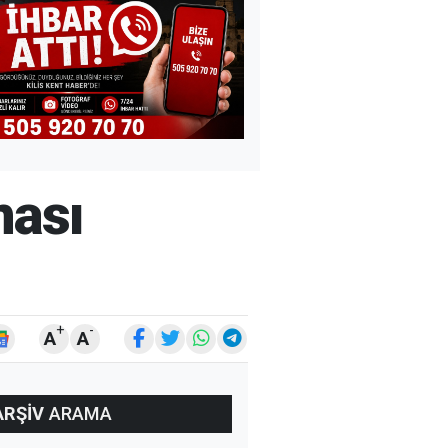
ması
+
-
A
A
ARŞİV
ARAMA