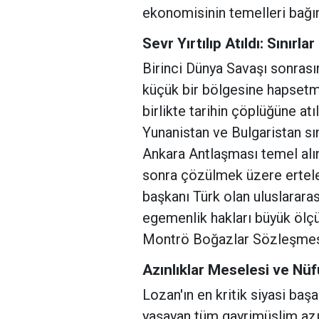
ekonomisinin temelleri bağıms
Sevr Yırtılıp Atıldı: Sınırla
Birinci Dünya Savaşı sonrası
küçük bir bölgesine hapsetm
birlikte tarihin çöplüğüne at
Yunanistan ve Bulgaristan sın
Ankara Antlaşması temel alına
sonra çözülmek üzere ertel
başkanı Türk olan uluslararas
egemenlik hakları büyük ölç
Montrö Boğazlar Sözleşmesi
Azınlıklar Meselesi ve Nü
Lozan'ın en kritik siyasi başar
yaşayan tüm gayrimüslim azın