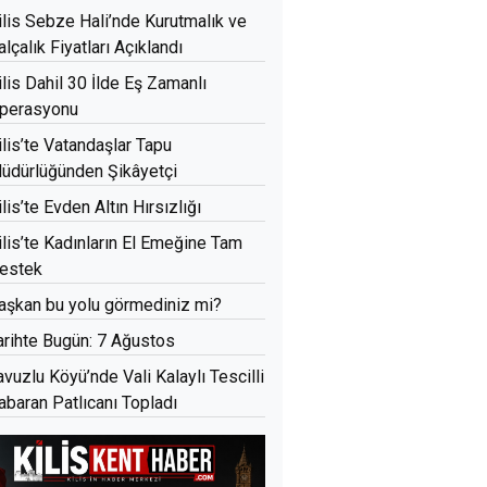
ilis Sebze Hali’nde Kurutmalık ve
alçalık Fiyatları Açıklandı
ilis Dahil 30 İlde Eş Zamanlı
perasyonu
ilis’te Vatandaşlar Tapu
üdürlüğünden Şikâyetçi
ilis’te Evden Altın Hırsızlığı
ilis’te Kadınların El Emeğine Tam
estek
aşkan bu yolu görmediniz mi?
arihte Bugün: 7 Ağustos
avuzlu Köyü’nde Vali Kalaylı Tescilli
abaran Patlıcanı Topladı