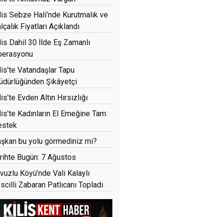
lis Sebze Hali’nde Kurutmalık ve
lçalık Fiyatları Açıklandı
lis Dahil 30 İlde Eş Zamanlı
perasyonu
lis’te Vatandaşlar Tapu
dürlüğünden Şikâyetçi
lis’te Evden Altın Hırsızlığı
lis’te Kadınların El Emeğine Tam
estek
şkan bu yolu görmediniz mi?
rihte Bugün: 7 Ağustos
vuzlu Köyü’nde Vali Kalaylı
scilli Zabaran Patlıcanı Topladı