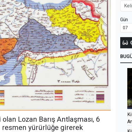
Gün
BUG
Ki
i olan Lozan Barış Antlaşması, 6
An
e resmen yürürlüğe girerek
Ki