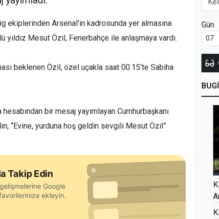
j yayımladı.
Lig ekiplerinden Arsenal'in kadrosunda yer almasına
Gün
 yıldız Mesut Özil, Fenerbahçe ile anlaşmaya vardı.
ası beklenen Özil, özel uçakla saat 00.15'te Sabiha
BUG
ya hesabından bir mesaj yayımlayan Cumhurbaşkanı
n, “Evine, yurduna hoş geldin sevgili Mesut Özil”
a Takip Edin
K
gelişmelerine Google
avorilerinize ekleyin.
A
K