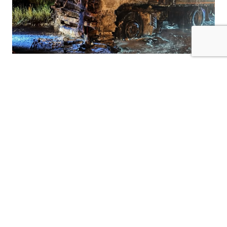
Kilis-Hatay Karayolu’nda seyir halindeki bir
tır, henüz belirlenemeyen bir nedenle çıkan
yangında alevlere teslim oldu.
Gece saatlerinde meydana gelen olay,
karayolunda kısa süreli paniğe neden oldu.
Edinilen bilgilere göre, seyir halindeki tırdan
yükselen dumanları fark eden sürücü, aracı
güvenli bir noktaya çekerek durumu 112 Acil
Çağrı Merkezi’ne bildirdi. İhbar üzerine bölgeye
itfaiye, jandarmave diğer güvenlik ekipleri sevk
edildi.
Kısa sürede büyüyen yangın, tırın büyük