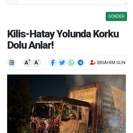
Kilis-Hatay Yolunda Korku
Dolu Anlar!
+
-
A
A
İBRAHIM GÜNEŞ