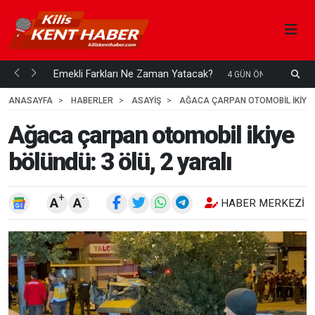
ani mi...
Emekli Farkları Ne Zaman Yatacak?
S
4 GÜN ÖNCE
H
ANASAYFA
HABERLER
ASAYİŞ
AĞACA ÇARPAN OTOMOBIL IKIYE B
Ağaca çarpan otomobil ikiye
bölündü: 3 ölü, 2 yaralı
+
-
A
A
HABER MERKEZI