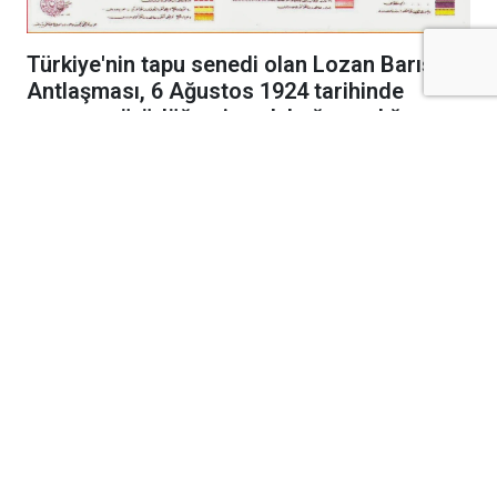
Türkiye'nin tapu senedi olan Lozan Barış
Antlaşması, 6 Ağustos 1924 tarihinde
resmen yürürlüğe girerek bağımsızlığımızı
uluslararası alanda tescilledi.
Kurtuluş Savaşı'nın cephelerdeki emsalsiz
zaferinin ardından diplomasi masasında
kazanılan en büyük başarı olan Lozan Barış
Antlaşması, bundan tam 102 yıl önce bugün
resmen yürürlüğe girdi. 24 Temmuz 1923'te
İsviçre'nin Lozan kentinde imzalanan tarihi
antlaşma, meclis onay süreçlerinin ülkeler
tarafından tamamlanmasının ardından 6
Ağustos 1924 tarihinde uluslararası arenada
hukuki geçerlilik kazandı.