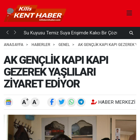
Su Kuyusu Temiz Suya Erişimde Kalıcı Bir Çözüm
A
 ÖNCE
4
HAFTA ÖNCE
ANASAYFA
HABERLER
GENEL
AK GENÇLİK KAPI KAPI GEZEREK YA
AK GENÇLİK KAPI KAPI
GEZEREK YAŞLILARI
ZİYARET EDİYOR
+
-
A
A
HABER MERKEZI