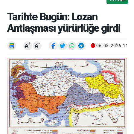
Tarihte Bugün: Lozan
Antlaşması yürürlüğe girdi
+
-
A
A
06-08-2026 11:4