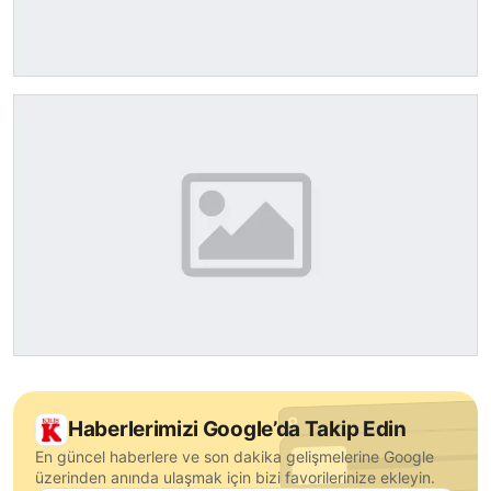
Haberlerimizi Google’da Takip Edin
En güncel haberlere ve son dakika gelişmelerine Google
üzerinden anında ulaşmak için bizi favorilerinize ekleyin.