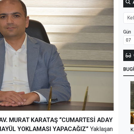
Gün
BUG
I AV. MURAT KARATAŞ
“CUMARTESİ ADAY
EMAYÜL YOKLAMASI YAPACAĞIZ”
Yaklaşan
K