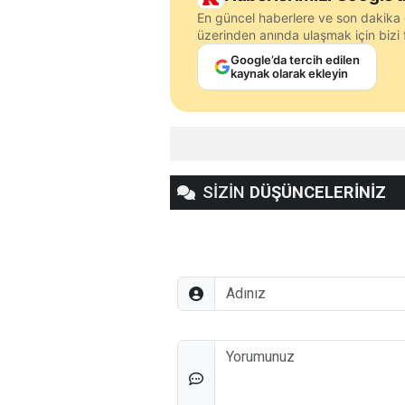
En güncel haberlere ve son dakika 
üzerinden anında ulaşmak için bizi f
Google’da tercih edilen
kaynak olarak ekleyin
SİZİN
DÜŞÜNCELERİNİZ
Adınız
Düşünceleriniz