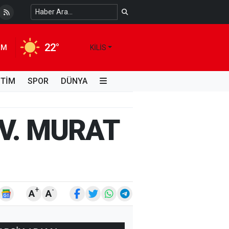
 Temiz Suya Erişimde Kalıcı Bir Çözüm
4 HAFTA ÖNCE
22°
IM
KILIS
İTİM
SPOR
DÜNYA
AV. MURAT
+
-
A
A