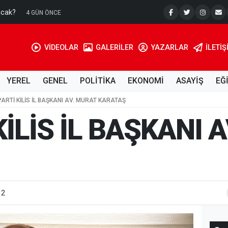
acak?
Su Kuyusu
4 GÜN ÖNCE
VİDEOLAR
GALERİLER
YAZARLAR
İLETIŞ
YEREL
GENEL
POLİTİKA
EKONOMİ
ASAYİŞ
EĞ
PARTİ KİLİS İL BAŞKANI AV. MURAT KARATAŞ
KİLİS İL BAŞKANI 
32