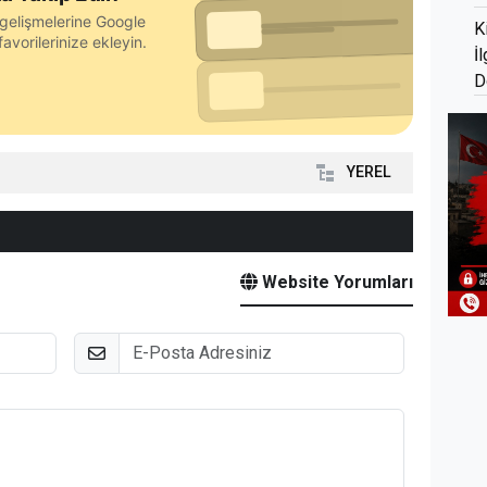
gelişmelerine Google
K
avorilerinize ekleyin.
İ
D
YEREL
Website Yorumları
E-Posta