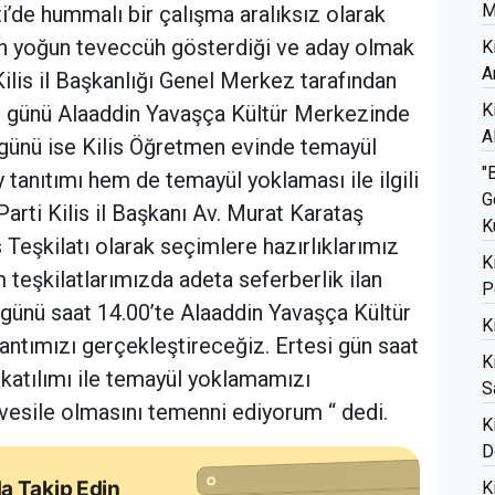
M
i’de hummalı bir çalışma aralıksız olarak
ın yoğun teveccüh gösterdiği ve aday olmak
K
A
Kilis il Başkanlığı Genel Merkez tarafından
K
i günü Alaaddin Yavaşça Kültür Merkezinde
A
 günü ise Kilis Öğretmen evinde temayül
"
anıtımı hem de temayül yoklaması ile ilgili
G
arti Kilis il Başkanı Av. Murat Karataş
K
is Teşkilatı olarak seçimlere hazırlıklarımız
K
 teşkilatlarımızda adeta seferberlik ilan
P
günü saat 14.00’te Alaaddin Yavaşça Kültür
K
ntımızı gerçekleştireceğiz. Ertesi gün saat
K
 katılımı ile temayül yoklamamızı
S
 vesile olmasını temenni ediyorum “ dedi.
K
D
a Takip Edin
K