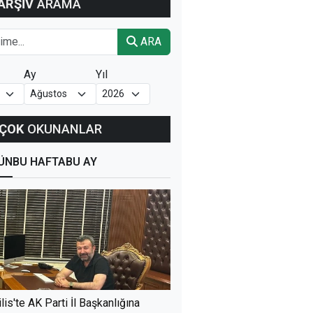
ARŞİV
ARAMA
ARA
Ay
Yıl
ÇOK
OKUNANLAR
ÜN
BU HAFTA
BU AY
ilis'te AK Parti İl Başkanlığına