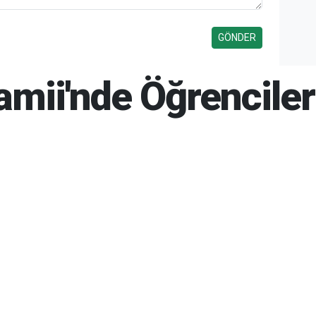
Camii'nde Öğrencile
26 12:38
07-08-2026 12:40
56
Gün