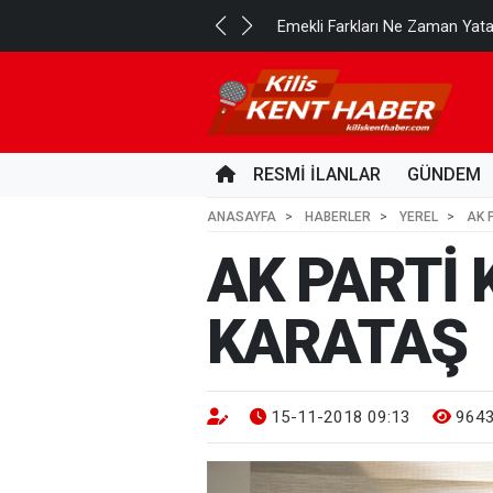
..
Emekli Farkları Ne Zaman Yat
22 SAAT ÖNCE
RESMİ İLANLAR
GÜNDEM
ANASAYFA
HABERLER
YEREL
AK 
AK PARTİ 
KARATAŞ
15-11-2018 09:13
964