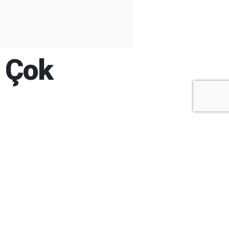
r Çok
+
-
A
A
ARŞİV
ARAMA
ARA
Ay
Yıl