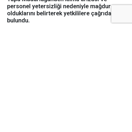
personel yetersizliği nedeniyle mağdur
olduklarını belirterek yetkililere çağrıda
bulundu.
Kilis’te Tapu Müdürlüğü’ne işlem yapmak
için giden vatandaşlar, müdürlükte yaşanan
klima arızası ve personel yetersizliği
nedeniyle mağdur olduklarını belirterek
yetkililere çağrıda bulundu.