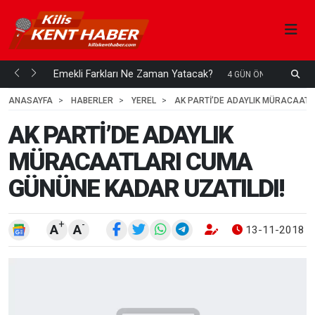
ani mi...
Emekli Farkları Ne Zaman Yatacak?
S
4 GÜN ÖNCE
H
ANASAYFA
HABERLER
YEREL
AK PARTİ’DE ADAYLIK MÜRACAATL
AK PARTİ’DE ADAYLIK
MÜRACAATLARI CUMA
GÜNÜNE KADAR UZATILDI!
+
-
A
A
13-11-2018 0