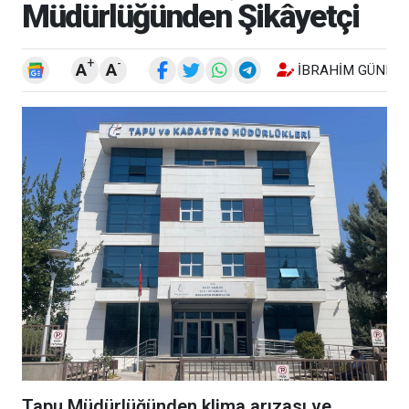
Müdürlüğünden Şikâyetçi
+
-
A
A
İBRAHIM GÜNEŞ
Tapu Müdürlüğünden klima arızası ve