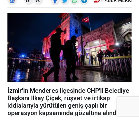
A
A
HABER MERKEZI
İzmir'in Menderes ilçesinde CHP'li Belediye
Başkanı İlkay Çiçek, rüşvet ve irtikap
iddialarıyla yürütülen geniş çaplı bir
operasyon kapsamında gözaltına alındı.
Çiçek, gözaltı işleminin ardından partisi
tarafından kesin ihraç talebiyle tedbirli olarak