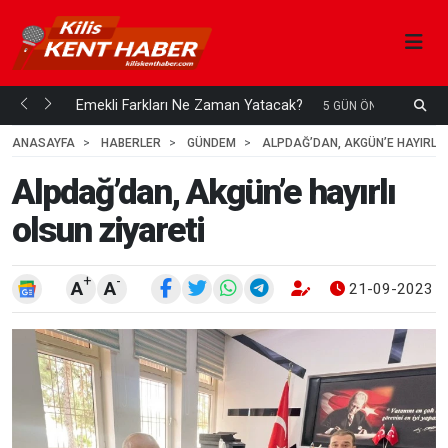
ani mi...
Emekli Farkları Ne Zaman Yatacak?
S
5 GÜN ÖNCE
H
ANASAYFA
HABERLER
GÜNDEM
ALPDAĞ’DAN, AKGÜN’E HAYIRLI 
Alpdağ’dan, Akgün’e hayırlı
olsun ziyareti
+
-
A
A
21-09-2023 1