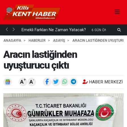
ani mi...
Emekli Farkları Ne Zaman Yatacak?
S
6 GÜN ÖNCE
H
ANASAYFA
HABERLER
ASAYİŞ
ARACIN LASTIĞINDEN UYUŞTURUC
Aracın lastiğinden
uyuşturucu çıktı
+
-
A
A
HABER MERKEZI