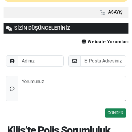
ASAYİŞ
SİZİN
DÜŞÜNCELERİNİZ
Website Yorumları
Adınız
E-Posta
Düşünceleriniz
Kilis’te Polis Sorumluluk