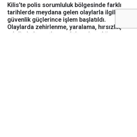
Kilis’te polis sorumluluk bölgesinde farklı
tarihlerde meydana gelen olaylarla ilgili
güvenlik güçlerince işlem başlatıldı.
Olaylarda zehirlenme, yaralama, hırsızlık,
tehdit, hakaret, konut dokunulmazlığının
ihlali ve dolandırıcılık vakaları yer aldı.
İlaç İçen Genç Hayati Tehlikesi Bulunuyor
Ekrem Çetin Mahallesi’nde 2006 doğumlu
K.D.Y. isimli mağdurenin ilaç içmesi sonucu
zehirlendiği ve hayati tehlikesinin bulunduğu
öğrenildi. Olayla ilgili tahkikat başlatıldı.
İşyerine Giren Şüpheli Kameradan Tespit
Edildi
Necmettin Erbakan Mahallesi’nde bir işyerinin
alarm vermesi üzerine işyerine gelen müşteki
E.A., güvenlik kameralarını inceledi.