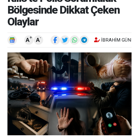
Bölgesinde Dikkat Çeken
Olaylar
+
-
A
A
İBRAHIM GÜNEŞ