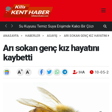
Su Kuyusu Temiz Suya Erişimde Kalıcı Bir Çözüm
A
 ÖNCE
4
HAFTA ÖNCE
ANASAYFA
HABERLER
ASAYİŞ
ARI SOKAN GENÇ KIZ HAYATINI KA
Arı sokan genç kız hayatını
kaybetti
+
-
A
A
IHA
10-05-202