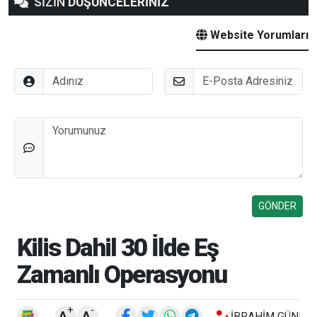
SİZİN
DÜŞÜNCELERİNİZ
Website Yorumları
Adınız
E-Posta
Düşünceleriniz
Kilis Dahil 30 İlde Eş
Zamanlı Operasyonu
+
-
A
A
İBRAHIM GÜNEŞ