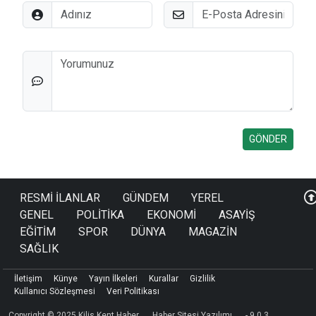
Adınız
E-Posta
Düşünceleriniz
RESMİ İLANLAR
GÜNDEM
YEREL
GENEL
POLİTİKA
EKONOMİ
ASAYİŞ
EĞİTİM
SPOR
DÜNYA
MAGAZİN
SAĞLIK
İletişim
Künye
Yayın İlkeleri
Kurallar
Gizlilik
Kullanıcı Sözleşmesi
Veri Politikası
Copyright © 2025 Kilis Kent Haber
Haber Sitesi Yazılımı
- 9.0.3