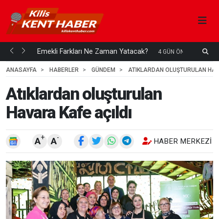
ani mi...
Emekli Farkları Ne Zaman Yatacak?
S
4 GÜN ÖNCE
H
ANASAYFA
HABERLER
GÜNDEM
ATIKLARDAN OLUŞTURULAN HAV
Atıklardan oluşturulan
Havara Kafe açıldı
+
-
A
A
HABER MERKEZI