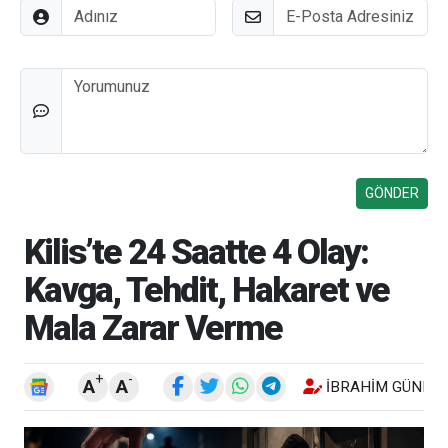
Adınız
E-Posta
Düşünceleriniz
Kilis’te 24 Saatte 4 Olay:
Kavga, Tehdit, Hakaret ve
Mala Zarar Verme
+
-
A
A
İBRAHIM GÜNEŞ