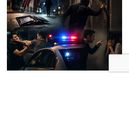
Kilis’te 9 Ağustos 2026 günü saat 00.00 ile
10 Ağustos 2026 günü saat 00.00 arasında
polis sorumluluk bölgesinde çeşitli olaylar
meydana geldi.
Polis kayıtlarına yansıyan olaylarda kayıp eşya,
konut dokunulmazlığının ihlali, mala zarar verme,
kasten yaralama, tehdit ve hakaret suçları yer aldı.