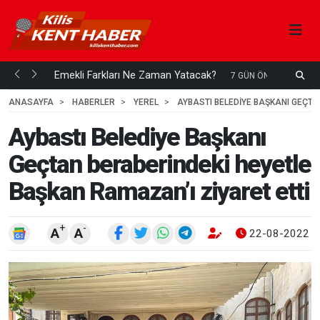
ani mi...
Emekli Farkları Ne Zaman Yatacak?
S
7 GÜN ÖNCE
H
ANASAYFA
HABERLER
YEREL
AYBASTI BELEDIYE BAŞKANI GEÇTA
Aybastı Belediye Başkanı
Geçtan beraberindeki heyetle
Başkan Ramazan’ı ziyaret etti
+
-
A
A
22-08-2022 1