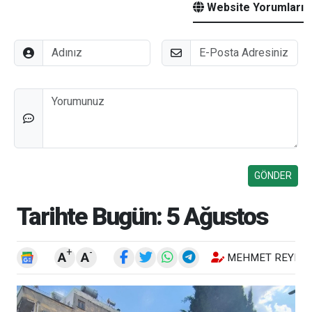
Website Yorumları
Adınız
E-Posta
Düşünceleriniz
Tarihte Bugün: 5 Ağustos
+
-
A
A
MEHMET REYHA