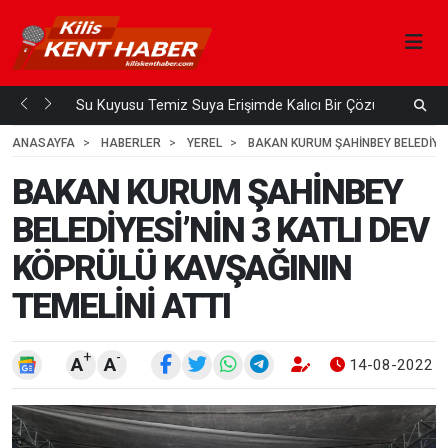
Su Kuyusu Temiz Suya Erişimde Kalıcı Bir Çözüm
A
 ÖNCE
4
HAFTA ÖNCE
ANASAYFA
HABERLER
YEREL
BAKAN KURUM ŞAHİNBEY BELEDİYESİ
BAKAN KURUM ŞAHİNBEY
BELEDİYESİ’NİN 3 KATLI DEV
KÖPRÜLÜ KAVŞAĞININ
TEMELİNİ ATTI
+
-
A
A
14-08-2022 1