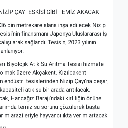
ZİP ÇAYI ESKİSİ GİBİ TEMİZ AKACAK
 36 bin metrekare alana inşa edilecek Nizip
Tesisi’nin finansmanı Japonya Uluslararası İş
çalışılarak sağlandı. Tesisin, 2023 yılının
anlanıyor.
leri Biyolojik Atık Su Arıtma Tesisi hizmete
 olmak üzere Akçakent, Kızılcakent
n endüstri tesislerinden Nizip Çayı’na deşarj
apasiteli atık su bir arada arıtılacak.
k, Hancağız Barajı’ndaki kirliliğin önüne
tarımda temiz su sorunu çözülerek başta
arım arazileriyle hayvancılıkta verim artacak.
arı