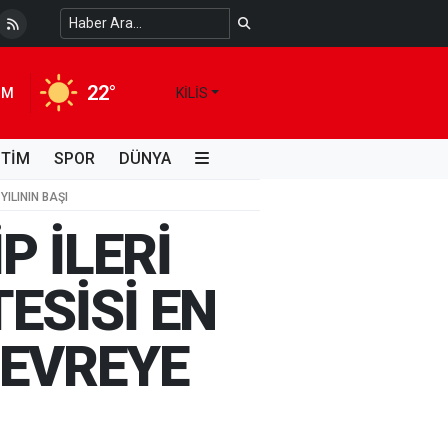
 Temiz Suya Erişimde Kalıcı Bir Çözüm
4 HAFTA ÖNCE
22°
IM
KILIS
İTİM
SPOR
DÜNYA
YILININ BAŞI
P İLERİ
ESİSİ EN
DEVREYE