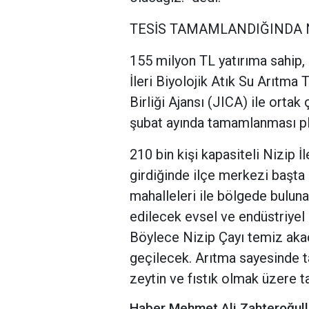
TESİS TAMAMLANDIĞINDA Nİ
155 milyon TL yatırıma sahip,
İleri Biyolojik Atık Su Arıtma 
Birliği Ajansı (JICA) ile ortak 
şubat ayında tamamlanması pl
210 bin kişi kapasiteli Nizip İ
girdiğinde ilçe merkezi başta
mahalleleri ile bölgede buluna
edilecek evsel ve endüstriyel k
Böylece Nizip Çayı temiz akaca
geçilecek. Arıtma sayesinde 
zeytin ve fıstık olmak üzere t
Haber Mehmet Ali Zahteroğull