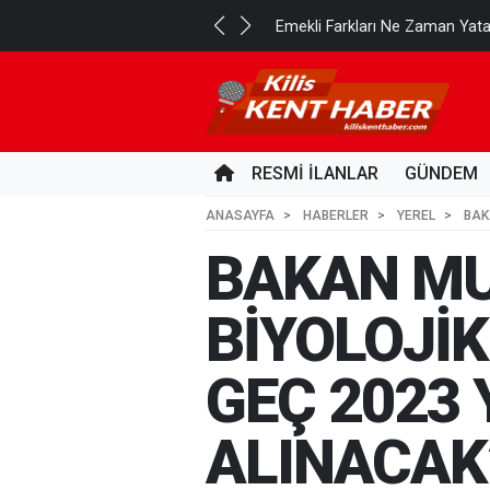
..
Emekli Farkları Ne Zaman Yat
2 GÜN ÖNCE
RESMİ İLANLAR
GÜNDEM
ANASAYFA
HABERLER
YEREL
BAK
BAKAN MUR
BİYOLOJİK
GEÇ 2023 
ALINACAK