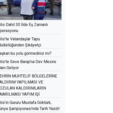
ilis Dahil 30 İlde Eş Zamanlı
perasyonu
ilis’te Vatandaşlar Tapu
üdürlüğünden Şikâyetçi
aşkan bu yolu görmediniz mi?
ilis’te Seve Barajı’na Dev Mesire
lanı Geliyor
EHRİN MUHTELİF BÖLGELERİNE
ALDIRIM YAPILMASI VE
OZULAN KALDIRIMLARIN
NARILMASI YAPIM İŞİ
ilis’in Gururu Mustafa Göktürk,
ünya Şampiyonası’nda Tarih Yazdı!