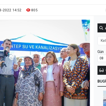
8-2022 14:52
805
Gün
BUG