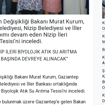
im Değişikliği Bakanı Murat Kurum,
K
ediyesi, Nizip Belediyesi ve İller
O
pımı devam eden Nizip İleri
K
Tesisi’ni inceledi.
M
B
P İLERİ BİYOLOJİK ATIK SU ARITMA
K
IN BAŞINDA DEVREYE ALINACAK”
A
Ş
ğişikliği Bakanı Murat Kurum, Gaziantep
K
B
elediyesi ve İller Bankası ortaklığında
O
Biyolojik Atık Su Arıtma Tesisi’ni inceledi.
K
D
de bulunmak üzere Gaziantep’e gelen Bakan