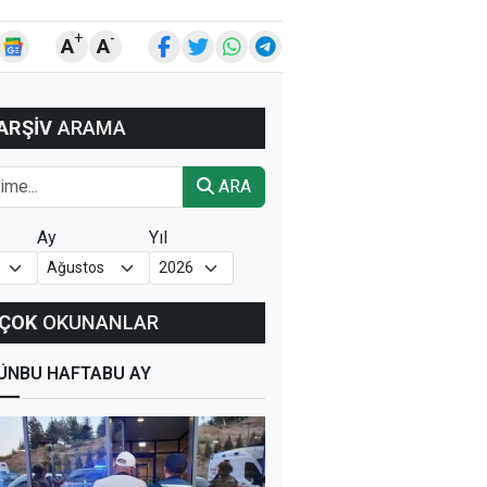
+
-
A
A
ARŞİV
ARAMA
ARA
Ay
Yıl
ÇOK
OKUNANLAR
ÜN
BU HAFTA
BU AY