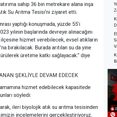
tırıma sahip 36 bin metrekare alana inşa
Y
Z
tık Su Arıtma Tesisi’ni ziyaret etti.
K
nrası yaptığı konuşmada, yüzde 55’i
D
23 yılının başlarında devreye alınacağını
E
 ilçesine hizmet verebilecek, evsel atıkların
S
V
na bırakılacak. Burada arıtılan su da yine
ştürülerek üretime katkı sağlayacak.” diye
K
B
LANAN ŞEKLİYLE DEVAM EDECEK
n tamamına hizmet edebilecek kapasitede
nları söyledi:
arak, ileri biyolojik atık su arıtma tesisinden
imizin incelemelerini gerçekleştiriyoruz.