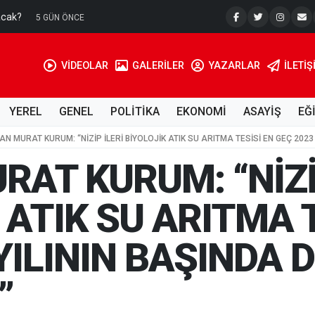
acak?
Su Kuyusu
5 GÜN ÖNCE
VİDEOLAR
GALERİLER
YAZARLAR
İLETIŞ
YEREL
GENEL
POLİTİKA
EKONOMİ
ASAYİŞ
EĞ
AN MURAT KURUM: “NİZİP İLERİ BİYOLOJİK ATIK SU ARITMA TESİSİ EN GEÇ 2023 
AT KURUM: “NİZİ
 ATIK SU ARITMA T
YILININ BAŞINDA 
”