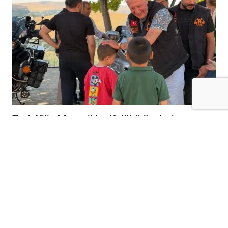
Tork Kilis Motosiklet Kulübü üyeleri,
Gaziantep Çocuk Esirgeme Kurumu’nu
ziyaret ederek çocuklara unutulmaz bir gün
yaşattı.
Tork Kilis Motosiklet Kulüp üyeleri, ziyaret
kapsamında çocuklarla yakından ilgilenerek
birlikte keyifli vakit geçirdi.