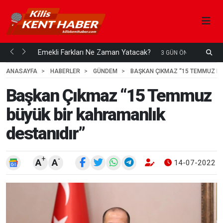
ani mi...
Emekli Farkları Ne Zaman Yatacak?
S
3 GÜN ÖNCE
H
ANASAYFA
HABERLER
GÜNDEM
BAŞKAN ÇIKMAZ “15 TEMMUZ BÜ
Başkan Çıkmaz “15 Temmuz
büyük bir kahramanlık
destanıdır”
+
-
A
A
14-07-2022 1