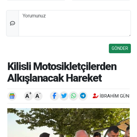
Düşünceleriniz
Kilisli Motosikletçilerden
Alkışlanacak Hareket
+
-
A
A
İBRAHIM GÜNEŞ