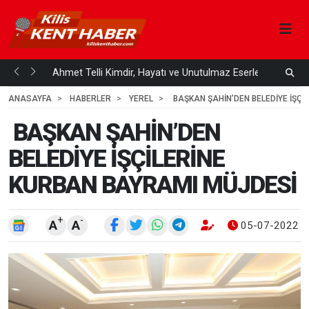
Çözüm
Ahmet Telli Kimdir, Hayatı ve Unutulmaz Eserleri Türk...
K
4
4 HAFTA ÖNCE
ANASAYFA
HABERLER
YEREL
BAŞKAN ŞAHİN’DEN BELEDİYE İŞÇİ
BAŞKAN ŞAHİN’DEN
BELEDİYE İŞÇİLERİNE
KURBAN BAYRAMI MÜJDESİ
+
-
A
A
05-07-2022 1