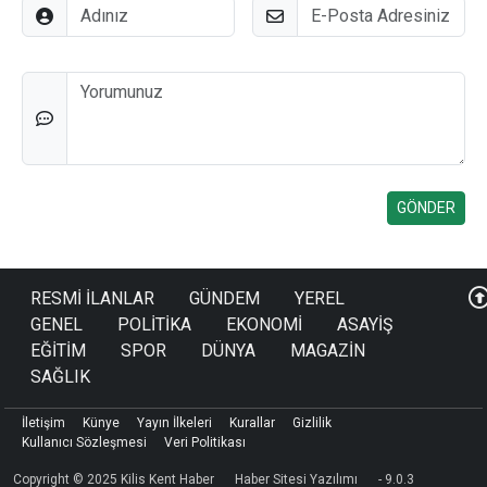
Adınız
E-Posta
Düşünceleriniz
RESMİ İLANLAR
GÜNDEM
YEREL
GENEL
POLİTİKA
EKONOMİ
ASAYİŞ
EĞİTİM
SPOR
DÜNYA
MAGAZİN
SAĞLIK
İletişim
Künye
Yayın İlkeleri
Kurallar
Gizlilik
Kullanıcı Sözleşmesi
Veri Politikası
Copyright © 2025 Kilis Kent Haber
Haber Sitesi Yazılımı
- 9.0.3