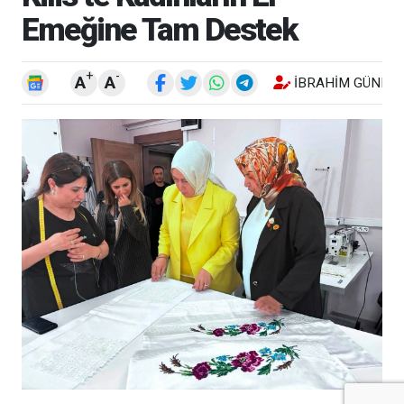
Emeğine Tam Destek
+
-
A
A
İBRAHIM GÜNEŞ