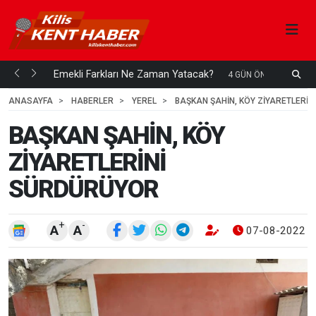
ani mi...
Emekli Farkları Ne Zaman Yatacak?
S
4 GÜN ÖNCE
H
ANASAYFA
HABERLER
YEREL
BAŞKAN ŞAHİN, KÖY ZİYARETLERİ
BAŞKAN ŞAHİN, KÖY
ZİYARETLERİNİ
SÜRDÜRÜYOR
+
-
A
A
07-08-2022 1