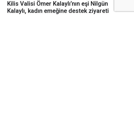
Kilis Valisi Ömer Kalaylı’nın eşi Nilgün
Kalaylı, kadın emeğine destek ziyareti
Kilis Valisi Ömer Kalaylı’nın eşi Nilgün
Kalaylı, kadınların üretime katılımını
destekleyen çalışmaları yerinde incelemek
amacıyla Gaziantep ve Kilis ADEM
ekipleriyle birlikte İslambey ÇATOM ile
Saraç Mehmet ÇATOM’u ziyaret etti.