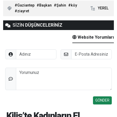
Gaziantep
Başkan
Şahin
köy
YEREL
ziayret
SİZİN
DÜŞÜNCELERİNİZ
Website Yorumları
Adınız
E-Posta
Düşünceleriniz
Kilis’te Kadınların El