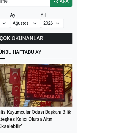
ARA
Ay
Yıl
ÇOK
OKUNANLAR
ÜN
BU HAFTA
BU AY
ilis Kuyumcular Odası Başkanı Bilik
Ateşkes Kalıcı Olursa Altın
ükselebilir”