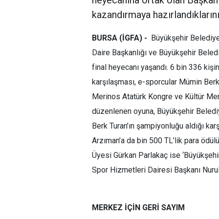
heyecanına ortak olan Başkan 
kazandırmaya hazırlandıklarını
BURSA (İGFA) -
Büyükşehir Belediye
Daire Başkanlığı ve Büyükşehir Beled
final heyecanı yaşandı. 6 bin 336 kişi
karşılaşması, e-sporcular Mümin Berk
Merinos Atatürk Kongre ve Kültür M
düzenlenen oyuna, Büyükşehir Belediye
Berk Turan’ın şampiyonluğu aldığı karş
Arzıman’a da bin 500 TL’lik para ödül
Üyesi Gürkan Parlakaç ise ‘Büyükşehi
Spor Hizmetleri Dairesi Başkanı Nurulla
MERKEZ İÇİN GERİ SAYIM