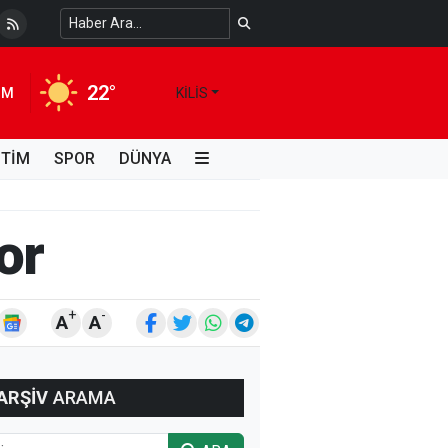
22°
IM
KILIS
İTİM
SPOR
DÜNYA
or
+
-
A
A
ARŞİV
ARAMA