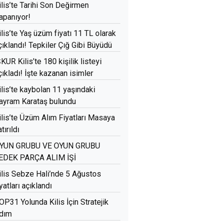
ilis’te Tarihi Son Değirmen
apanıyor!
ilis’te Yaş üzüm fiyatı 11 TL olarak
çıklandı! Tepkiler Çığ Gibi Büyüdü
ŞKUR Kilis’te 180 kişilik listeyi
çıkladı! İşte kazanan isimler
ilis’te kaybolan 11 yaşındaki
ayram Karataş bulundu
ilis’te Üzüm Alım Fiyatları Masaya
tırıldı
YUN GRUBU VE OYUN GRUBU
EDEK PARÇA ALIM İŞİ
ilis Sebze Hali’nde 5 Ağustos
iyatları açıklandı
OP31 Yolunda Kilis İçin Stratejik
dım