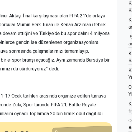
K
K
nur Aktaş, final karşılaşması olan FIFA 21’de ortaya
K
orcular Mümin Berk Turan ile Kenan Arzıman’ı tebrik
a
a devam ettiğini ve Türkiye’de bu spor dalını 4 milyona
İ
, binlerce gencin ise düzenlenen organizasyonlara
a
urnuva sonrasında çalışmalarımızı tamamlayıp,
K
ir e-spor branşı açacağız. Aynı zamanda Bursa’ya bir
B
ımızı da sürdürüyoruz” dedi.
K
Ya
O
Y
 11-17 Ocak tarihleri arasında organize edilen turnuva
K
ründe Zula, Spor türünde FIFA 21, Battle Royale
f
rını oynadı, toplamda 20 bin liralık ödül dağıtıldı.
C
A