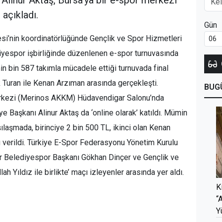
Alinur Aktaş, Bursa’ya bir e-spor merkezi
 açıkladı.
Gün
si’nin koordinatörlüğünde Gençlik ve Spor Hizmetleri
iyespor işbirliğinde düzenlenen e-spor turnuvasında
nin bin 587 takımla mücadele ettiği turnuvada final
 Turan ile Kenan Arzıman arasında gerçekleşti.
BUG
erkezi (Merinos AKKM) Hüdavendigar Salonu’nda
 Başkanı Alinur Aktaş da ‘online olarak’ katıldı. Mümin
ılaşmada, birinciye 2 bin 500 TL, ikinci olan Kenan
ü verildi. Türkiye E-Spor Federasyonu Yönetim Kurulu
r Belediyespor Başkanı Gökhan Dinçer ve Gençlik ve
h Yıldız ile birlikte’ maçı izleyenler arasında yer aldı.
K
“
Y