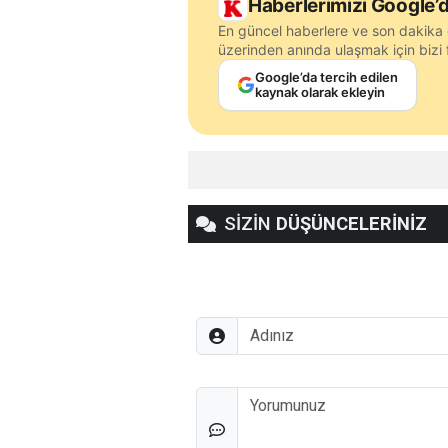
Haberlerimizi Google’d
En güncel haberlere ve son dakika 
üzerinden anında ulaşmak için bizi f
Google’da tercih edilen
kaynak olarak ekleyin
SİZİN
DÜŞÜNCELERİNİZ
Adınız
Düşünceleriniz