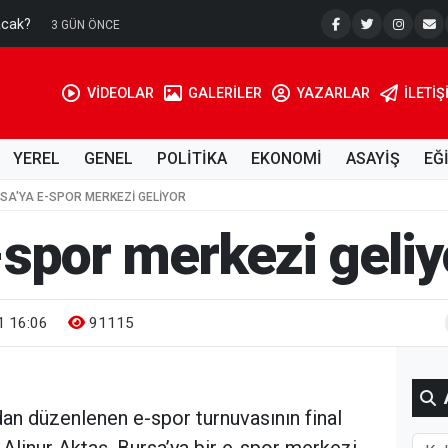
emiz Suya Erişimde Kalıcı Bir Çözüm
3 HAFTA ÖNCE
VİDEOLAR
GALERİLER
YAZARLAR
İLETIŞ
YEREL
GENEL
POLİTİKA
EKONOMİ
ASAYİŞ
EĞ
SA'YA E-SPOR MERKEZI GELIYOR
-spor merkezi geliy
 16:06
91115
dan düzenlenen e-spor turnuvasının final