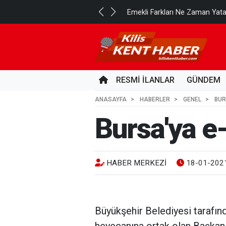
k?
Su Kuyusu T
3 GÜN ÖNCE
RESMİ İLANLAR
GÜNDEM
ANASAYFA
HABERLER
GENEL
BUR
Bursa'ya e
HABER MERKEZI
18-01-2021
Büyükşehir Belediyesi tarafın