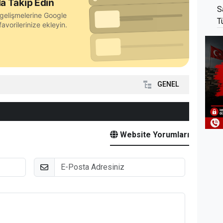
a Takip Edin
S
gelişmelerine Google
T
avorilerinize ekleyin.
GENEL
Website Yorumları
E-Posta