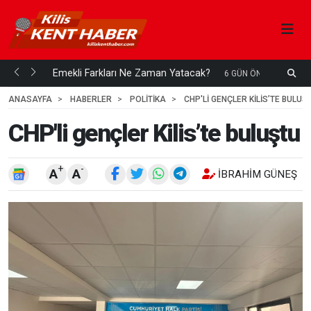
ani mi...
Emekli Farkları Ne Zaman Yatacak?
6 GÜN ÖNCE
ANASAYFA
HABERLER
POLİTİKA
CHP'LI GENÇLER KILIS’TE BULUŞ
CHP'li gençler Kilis’te buluştu
+
-
A
A
İBRAHIM GÜNEŞ