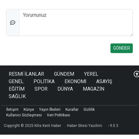
Düşünceleriniz
RESMİ İLANLAR
GÜNDEM
YEREL
GENEL
POLİTİKA
EKONOMİ
ASAYİŞ
EĞİTİM
SPOR
DÜNYA
MAGAZİN
SAĞLIK
İletişim
Künye
Yayın İlkeleri
Kurallar
Gizlilik
Kullanıcı Sözleşmesi
Veri Politikası
Copyright © 2025 Kilis Kent Haber
Haber Sitesi Yazılımı
- 9.0.3