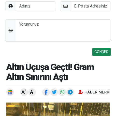
Adınız
E-Posta
Düşünceleriniz
Altın Uçuşa Geçti! Gram
Altın Sınırını Aştı
+
-
A
A
HABER MERKEZI