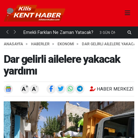
ani mi...
Emekli Farkları Ne Zaman Yatacak?
S
3 GÜN ÖNCE
H
ANASAYFA
HABERLER
EKONOMİ
DAR GELIRLI AILELERE YAKACAK
Dar gelirli ailelere yakacak
yardımı
+
-
A
A
HABER MERKEZI