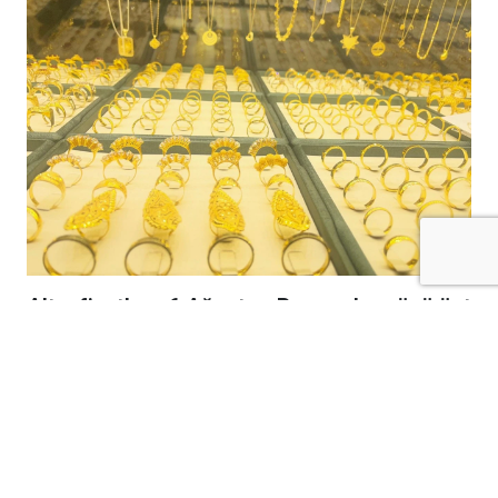
Altın fiyatları, 6 Ağustos Perşembe günü üst
üste dördüncü işlem gününde de yükselişini
sürdürdü ve son 7 haftanın en yüksek
seviyesine ulaştı.
Ons altın günlük bazda yüzde 1'e varan artışla
4.285 dolara çıkarken, bu hareketlilik yurt içi