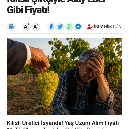
Gibi Fiyatı!
+
-
A
A
İBRAHIM GÜNEŞ
Kilisli Üretici İsyanda! Yaş Üzüm Alım Fiyatı