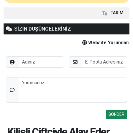
TARIM
SİZİN
DÜŞÜNCELERİNİZ
Website Yorumları
Adınız
E-Posta
Düşünceleriniz
Kilisli Çiftçiyle Alay Eder