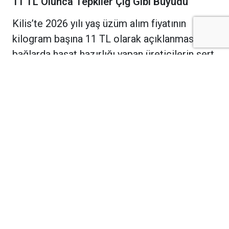
11 TL Olunca Tepkiler Çığ Gibi Büyüdü
Kilis’te 2026 yılı yaş üzüm alım fiyatının
kilogram başına 11 TL olarak açıklanması,
bağlarda hasat hazırlığı yapan üreticilerin sert
tepkisine neden oldu. Artan girdi maliyetleri
karşısında açıklanan fiyatın emeğin karşılığı
olmadığını belirten çiftçiler, “Bu fiyatla üzüm
satılırsa zarar etmek kaçınılmaz” diyerek
tepkilerini dile getirdi.
Üreticiler; mazot, gübre, ilaç, sulama, işçilik
ve nakliye giderlerinin geçen yıla göre önemli
ölçüde arttığını ifade ederek, 11 TL’lik alım
fiyatının maliyetleri dahi karşılamadığını
savundu. Birçok çiftçi, bu fiyatın bağcılığı