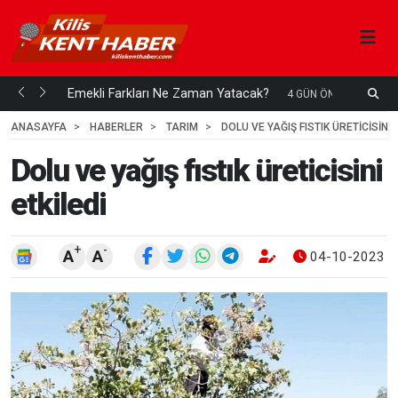
ani mi...
Emekli Farkları Ne Zaman Yatacak?
S
4 GÜN ÖNCE
H
ANASAYFA
HABERLER
TARIM
DOLU VE YAĞIŞ FISTIK ÜRETICISINI 
Dolu ve yağış fıstık üreticisini
etkiledi
+
-
A
A
04-10-2023 1