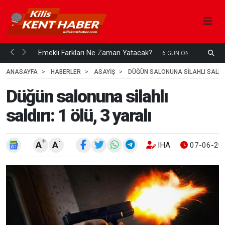
ani mi...
Emekli Farkları Ne Zaman Yatacak?
S
6 GÜN ÖNCE
H
ANASAYFA
HABERLER
ASAYİŞ
DÜĞÜN SALONUNA SILAHLI SALDIRI
Düğün salonuna silahlı
saldırı: 1 ölü, 3 yaralı
+
-
A
A
IHA
07-06-202