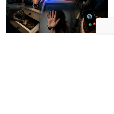
Kilis’te polis sorumluluk bölgesinde farklı
tarihlerde meydana gelen olaylarla ilgili
güvenlik güçlerince işlem başlatıldı.
Olaylarda zehirlenme, yaralama, hırsızlık,
tehdit, hakaret, konut dokunulmazlığının
ihlali ve dolandırıcılık vakaları yer aldı.
İlaç İçen Genç Hayati Tehlikesi Bulunuyor
Ekrem Çetin Mahallesi’nde 2006 doğumlu
K.D.Y. isimli mağdurenin ilaç içmesi sonucu
zehirlendiği ve hayati tehlikesinin bulunduğu
öğrenildi. Olayla ilgili tahkikat başlatıldı.