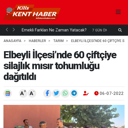
ani mi...
Emekli Farkları Ne Zaman Yatacak?
S
7 GÜN ÖNCE
H
ANASAYFA
HABERLER
TARIM
ELBEYLI İLÇESI’NDE 60 ÇIFTÇIYE S
Elbeyli İlçesi’nde 60 çiftçiye
silajlık mısır tohumluğu
dağıtıldı
+
-
A
A
06-07-2022 1