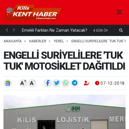
ani mi...
Emekli Farkları Ne Zaman Yatacak?
S
4 GÜN ÖNCE
H
ANASAYFA
HABERLER
YEREL
ENGELLİ SURİYELİLERE 'TUK TUK' M
ENGELLİ SURİYELİLERE 'TUK
TUK' MOTOSİKLET DAĞITILDI
+
-
A
A
07-12-2018 1