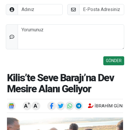
Adınız
E-Posta
Düşünceleriniz
Kilis’te Seve Barajı’na Dev
Mesire Alanı Geliyor
+
-
A
A
İBRAHIM GÜNEŞ