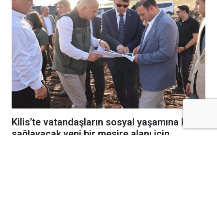
Kilis’te vatandaşların sosyal yaşamına katkı
sağlayacak yeni bir mesire alanı için
çalışmalar başladı.
Vali Ömer Kalaylı, Belediye Başkanı Av. Hakan
Bilecen, Vali Yardımcısı Okan Dağlı, Orman
İşletme Müdürü Cem Mete Yılmaz ve ilgili
kurum yetkilileriyle birlikte Seve Barajı’nın
arka kısmında yapımı süren mesire alanında