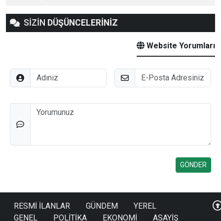
SİZİN
DÜŞÜNCELERİNİZ
Website Yorumları
Adınız
E-Posta
Düşünceleriniz
RESMİ İLANLAR
GÜNDEM
YEREL
GENEL
POLİTİKA
EKONOMİ
ASAYİŞ