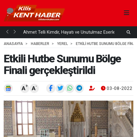
Çözüm
Ahmet Telli Kimdir, Hayatı ve Unutulmaz Eserleri Türk...
K
4
4 HAFTA ÖNCE
ANASAYFA
HABERLER
YEREL
ETKILI HUTBE SUNUMU BÖLGE FINAL
Etkili Hutbe Sunumu Bölge
Finali gerçekleştirildi
+
-
A
A
03-08-2022 1