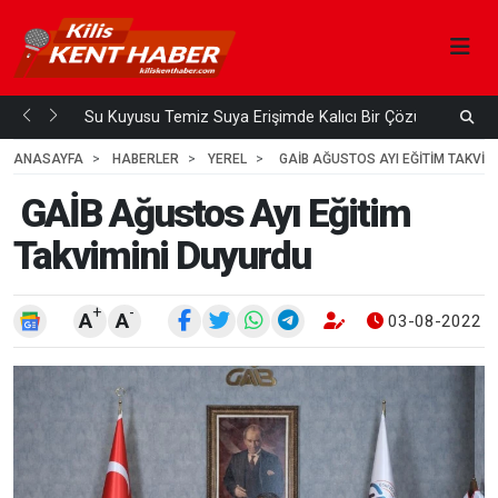
Su Kuyusu Temiz Suya Erişimde Kalıcı Bir Çözüm
A
 ÖNCE
3
HAFTA ÖNCE
ANASAYFA
HABERLER
YEREL
GAİB AĞUSTOS AYI EĞITIM TAKVIM
GAİB Ağustos Ayı Eğitim
Takvimini Duyurdu
+
-
A
A
03-08-2022 1