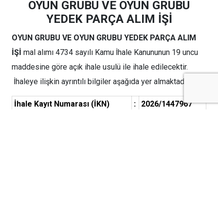
OYUN GRUBU VE OYUN GRUBU
YEDEK PARÇA ALIM İŞİ
OYUN GRUBU VE OYUN GRUBU YEDEK PARÇA ALIM
İŞİ
mal alımı 4734 sayılı Kamu İhale Kanununun 19 uncu
maddesine göre açık ihale usulü ile ihale edilecektir.
İhaleye ilişkin ayrıntılı bilgiler aşağıda yer almaktadır:
İhale Kayıt Numarası (İKN)
:
2026/1447967
1- İdarenin
1.1.
Adı
:
KİLİS BELEDİYE
BAŞKANLIĞI PARK VE
BAHÇELER MÜDÜRLÜĞÜ
1.2.
Adresi
:
Yavuz Sultan Selim