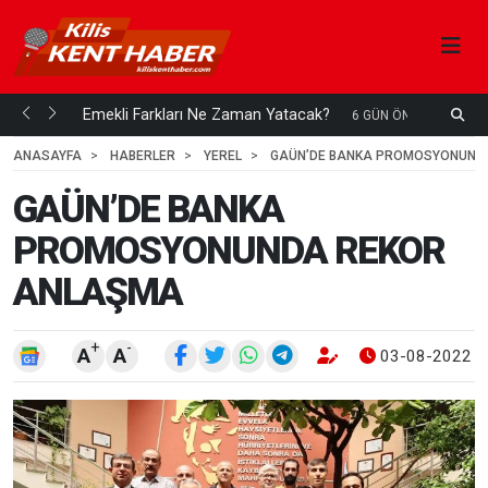
ani mi...
Emekli Farkları Ne Zaman Yatacak?
S
6 GÜN ÖNCE
H
ANASAYFA
HABERLER
YEREL
GAÜN’DE BANKA PROMOSYONUND
GAÜN’DE BANKA
PROMOSYONUNDA REKOR
ANLAŞMA
+
-
A
A
03-08-2022 1