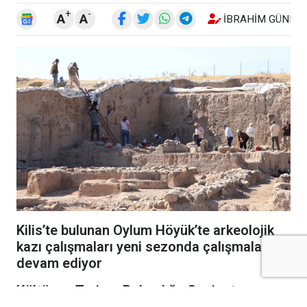
+
-
A
A
İBRAHIM GÜNEŞ
Kilis’te bulunan Oylum Höyük’te arkeolojik
kazı çalışmaları yeni sezonda çalışmalar
devam ediyor
Kültür ve Turizm Bakanlığı, Gaziantep