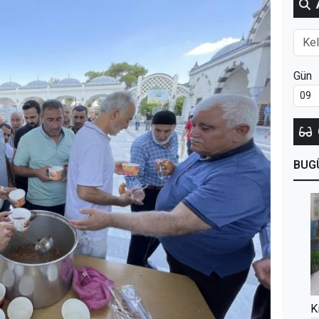
Gün
BUG
K