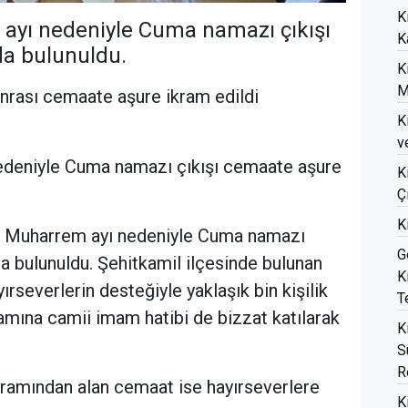
K
 ayı nedeniyle Cuma namazı çıkışı
K
a bulunuldu.
K
M
rası cemaate aşure ikram edildi
K
v
edeniyle Cuma namazı çıkışı cemaate aşure
K
Ç
K
a Muharrem ayı nedeniyle Cuma namazı
G
a bulunuldu. Şehitkamil ilçesinde bulunan
K
rseverlerin desteğiyle yaklaşık bin kişilik
T
ramına camii imam hatibi de bizzat katılarak
K
S
R
ramından alan cemaat ise hayırseverlere
K