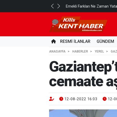
..
Emekli Farkları Ne Zaman Yat
3 GÜN ÖNCE
RESMİ İLANLAR
GÜNDEM
ANASAYFA
HABERLER
YEREL
GAZ
Gaziantep’
cemaate aş
12-08-2022 16:03
12-0