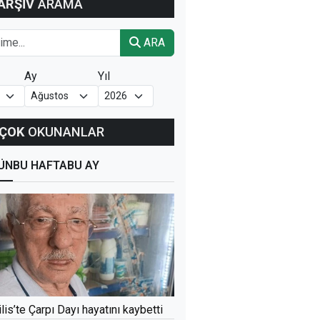
ARŞİV
ARAMA
ARA
Ay
Yıl
ÇOK
OKUNANLAR
ÜN
BU HAFTA
BU AY
ilis’te Çarpı Dayı hayatını kaybetti