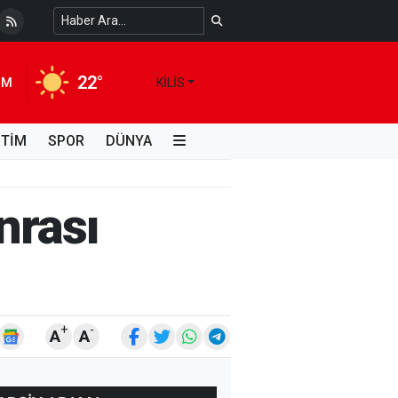
 Temiz Suya Erişimde Kalıcı Bir Çözüm
4 HAFTA ÖNCE
22°
IM
KILIS
İTİM
SPOR
DÜNYA
nrası
+
-
A
A