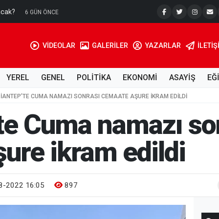
acak?
Su Kuyusu
6 GÜN ÖNCE
VİDEOLAR
GALERİLER
YAZARLAR
İLETIŞ
YEREL
GENEL
POLİTİKA
EKONOMİ
ASAYİŞ
EĞ
IANTEP’TE CUMA NAMAZI SONRASI CEMAATE AŞURE IKRAM EDILDI
te Cuma namazı so
ure ikram edildi
8-2022 16:05
897