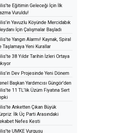
ilis’te Eğitimin Geleceği İçin İlk
azma Vuruldu!
ilis’in Yavuzlu Köyünde Mercidabık
eydanı İçin Çalışmalar Başladı
ilis’te Yangın Alarmı! Kaynak, Spiral
e Taşlamaya Yeni Kurallar
ilis’te 38 Yıldır Tarihin İzleri Ortaya
ıkıyor
ilis’in Dev Projesinde Yeni Dönem
enel Başkan Yardımcısı Güngör’den
ilis’te 11 TL’lik Üzüm Fiyatına Sert
epki
ilis’te Anketten Çıkan Büyük
ürpriz: İlk Üç Parti Arasındaki
ekabet Nefes Kesti
ilis’te UMKE Vurgusu