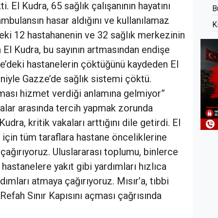
ti. El Kudra, 65 sağlık çalışanının hayatını
B
ambulansın hasar aldığını ve kullanılamaz
K
’deki 12 hastahanenin ve 32 sağlık merkezinin
n El Kudra, bu sayının artmasından endişe
zze’deki hastanelerin çöktüğünü kaydeden El
edeniyle Gazze’de sağlık sistemi çöktü.
lması hizmet verdiği anlamına gelmiyor”
stalar arasında tercih yapmak zorunda
udra, kritik vakaları arttığını dile getirdi. El
ı için tüm taraflara hastane önceliklerine
çağırıyoruz. Uluslararası toplumu, binlerce
n hastanelere yakıt gibi yardımları hızlıca
ımları atmaya çağırıyoruz. Mısır’a, tıbbi
n Refah Sınır Kapısını açması çağrısında