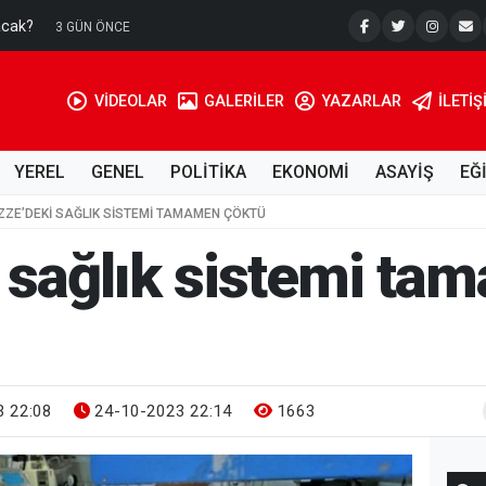
acak?
Su Kuyusu
3 GÜN ÖNCE
VİDEOLAR
GALERİLER
YAZARLAR
İLETIŞ
YEREL
GENEL
POLİTİKA
EKONOMİ
ASAYİŞ
EĞ
ZZE’DEKI SAĞLIK SISTEMI TAMAMEN ÇÖKTÜ
 sağlık sistemi ta
 22:08
24-10-2023 22:14
1663