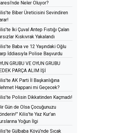
daresi’nde Neler Oluyor?
ilis’te Biber Üreticisini Sevindiren
arar!
ilis’te İki Çuval Antep Fıstığı Çalan
ırsızlar Kıskıvrak Yakalandı
ilis’te Baba ve 12 Yaşındaki Oğlu
arp İddiasıyla Polise Başvurdu
YUN GRUBU VE OYUN GRUBU
EDEK PARÇA ALIM İŞİ
ilis'te AK Parti İl Başkanlığına
ehmet Happani mi Geçecek?
ilis’te Polisin Dikkatinden Kaçmadı!
Bir Gün de Olsa Çocuğunuzu
önderin!" Kilis'te Yaz Kur'an
urslarına Yoğun İlgi
ilis’te Gülbaba Köyü’nde Sıcak