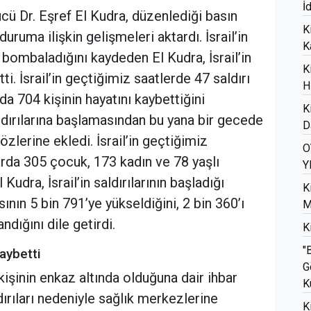
İ
ücü Dr. Eşref El Kudra, düzenlediği basın
K
uruma ilişkin gelişmeleri aktardı. İsrail’in
K
bombaladığını kaydeden El Kudra, İsrail’in
K
i. İsrail’in geçtiğimiz saatlerde 47 saldırı
H
rda 704 kişinin hayatını kaybettiğini
K
aldırılarına başlamasından bu yana bir gecede
D
özlerine ekledi. İsrail’in geçtiğimiz
O
arda 305 çocuk, 173 kadın ve 78 yaşlı
Y
 Kudra, İsrail’in saldırılarının başladığı
K
nın 5 bin 791’ye yükseldiğini, 2 bin 360’ı
M
ndığını dile getirdi.
K
"
kaybetti
G
kişinin enkaz altında olduğuna dair ihbar
K
aldırıları nedeniyle sağlık merkezlerine
K