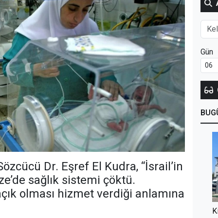
Gün
BUG
Sözcücü Dr. Eşref El Kudra, “İsrail’in
ze’de sağlık sistemi çöktü.
açık olması hizmet verdiği anlamına
K