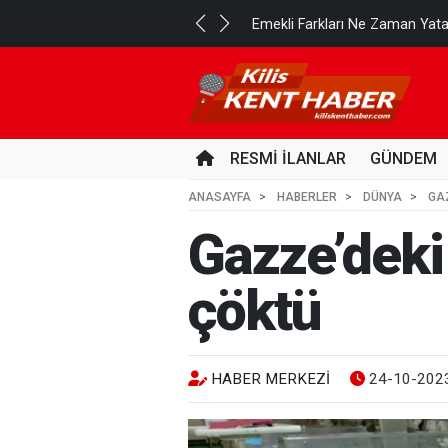
..
Emekli Farkları Ne Zaman Yat
3 SAAT ÖNCE
RESMİ İLANLAR
GÜNDEM
ANASAYFA
HABERLER
DÜNYA
GA
Gazze’deki
çöktü
HABER MERKEZI
24-10-2023