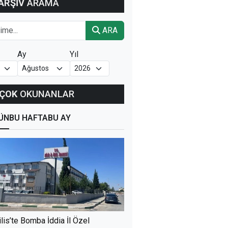
ARŞİV
ARAMA
ARA
Ay
Yıl
ÇOK
OKUNANLAR
ÜN
BU HAFTA
BU AY
ilis’te Bomba İddia İl Özel