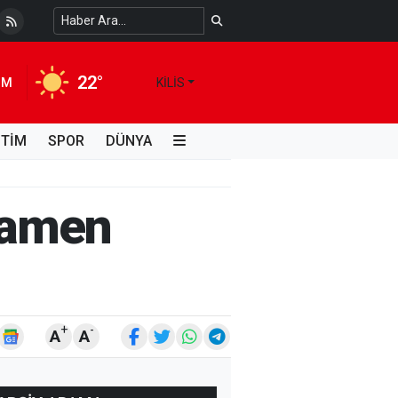
 Temiz Suya Erişimde Kalıcı Bir Çözüm
4 HAFTA ÖNCE
22°
IM
KILIS
İTİM
SPOR
DÜNYA
mamen
+
-
A
A