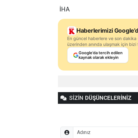
İHA
Haberlerimizi Google’d
En güncel haberlere ve son dakika 
üzerinden anında ulaşmak için bizi f
Google’da tercih edilen
kaynak olarak ekleyin
SİZİN
DÜŞÜNCELERİNİZ
Adınız