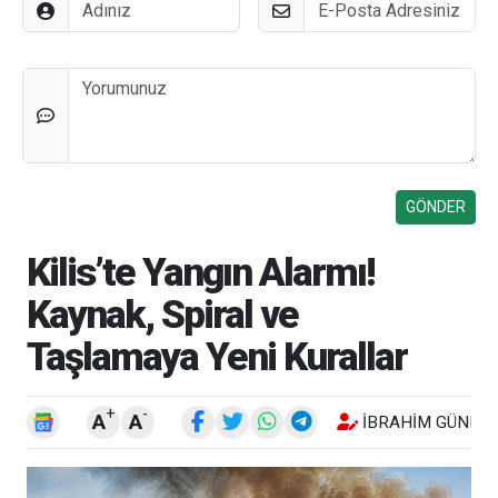
Adınız
E-Posta
Düşünceleriniz
Kilis’te Yangın Alarmı!
Kaynak, Spiral ve
Taşlamaya Yeni Kurallar
+
-
A
A
İBRAHIM GÜNEŞ