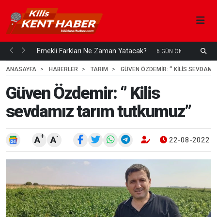
ani mi...
Emekli Farkları Ne Zaman Yatacak?
S
6 GÜN ÖNCE
H
ANASAYFA
HABERLER
TARIM
GÜVEN ÖZDEMIR: ‘’ KILIS SEVDAMI
Güven Özdemir: ‘’ Kilis
sevdamız tarım tutkumuz’’
+
-
A
A
22-08-2022 1