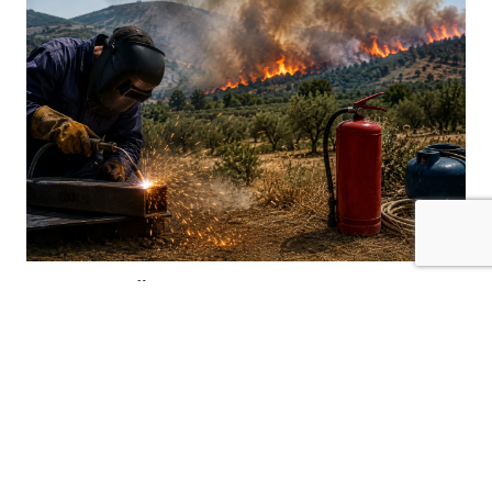
Kilis Valisi Ömer Kalaylı tarafından, kırsal
alanlarda yangın riskini azaltmak amacıyla
kaynak makinası, spiral, taşlama makinası
ve benzeri kıvılcım oluşturan ekipmanların
kullanımına ilişkin yeni tedbirler getirildi.
Kilis Valiliği, özellikle yaz aylarında artan
orman, tarım arazisi, zeytinlik ve kırsal alan