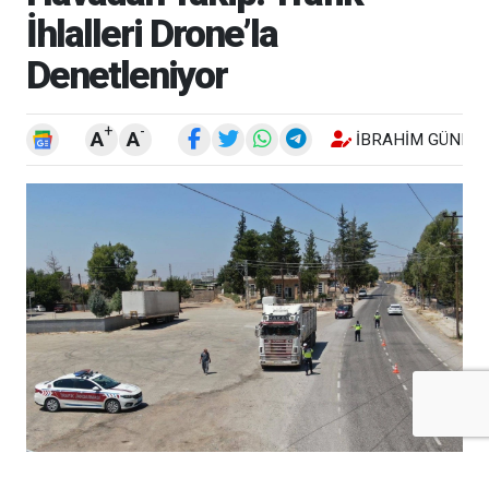
İhlalleri Drone’la
Denetleniyor
+
-
A
A
İBRAHIM GÜNEŞ