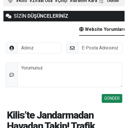
Kilis
Ziraat Oda
Çiftçi
İbrahim Kara
TARIM
SİZİN
DÜŞÜNCELERİNİZ
Website Yorumları
Adınız
E-Posta
Düşünceleriniz
Kilis’te Jandarmadan
Havadan Takip! Trafik