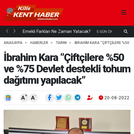
ani mi...
Emekli Farkları Ne Zaman Yatacak?
S
5 GÜN ÖNCE
H
ANASAYFA
HABERLER
TARIM
İBRAHIM KARA ‘’ÇIFTÇILERE %50 V
İbrahim Kara ‘’Çiftçilere %50
ve %75 Devlet destekli tohum
dağıtımı yapılacak’’
+
-
A
A
20-08-2022 1