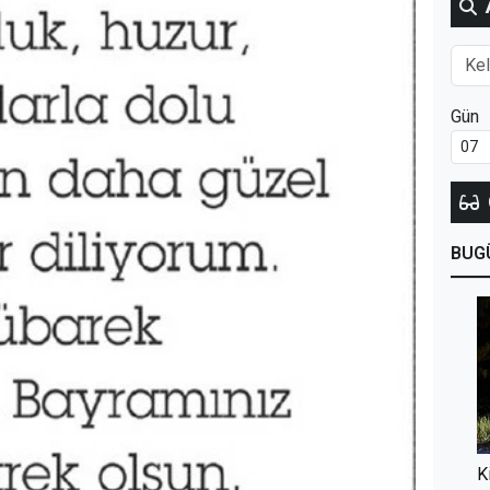
Gün
BUG
K