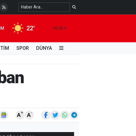
 Temiz Suya Erişimde Kalıcı Bir Çözüm
4 HAFTA ÖNCE
22°
IM
KILIS
İTİM
SPOR
DÜNYA
rban
+
-
A
A