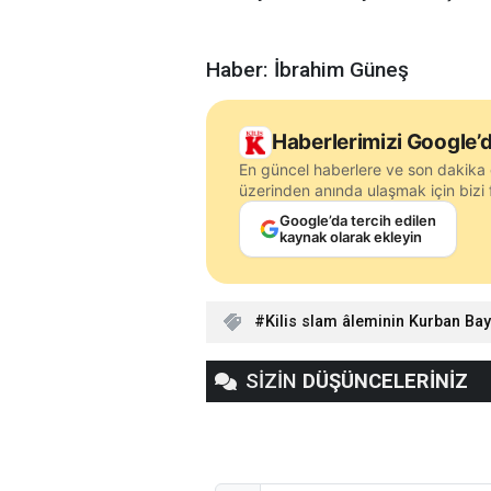
Haber: İbrahim Güneş
Haberlerimizi Google’d
En güncel haberlere ve son dakika 
üzerinden anında ulaşmak için bizi f
Google’da tercih edilen
kaynak olarak ekleyin
Kilis slam âleminin Kurban Ba
SİZİN
DÜŞÜNCELERİNİZ