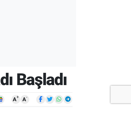
adı Başladı
+
-
A
A
ARŞİV
ARAMA