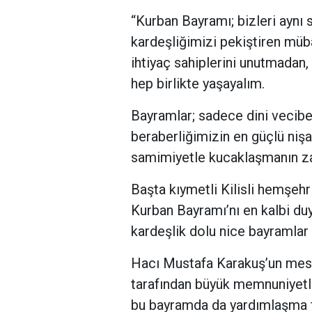
“Kurban Bayramı; bizleri aynı s
kardeşliğimizi pekiştiren müba
ihtiyaç sahiplerini unutmadan
hep birlikte yaşayalım.
Bayramlar; sadece dini vecibel
beraberliğimizin en güçlü niş
samimiyetle kucaklaşmanın za
Başta kıymetli Kilisli hemşeh
Kurban Bayramı’nı en kalbi duy
kardeşlik dolu nice bayramlar 
Hacı Mustafa Karakuş’un mesaj
tarafından büyük memnuniyetle 
bu bayramda da yardımlaşma fa