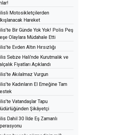
nlar!
ilisli Motosikletçilerden
lkışlanacak Hareket
ilis’te Bir Günde Yok Yok! Polis Peş
eşe Olaylara Müdahale Etti
ilis’te Evden Altın Hırsızlığı
ilis Sebze Hali’nde Kurutmalık ve
alçalık Fiyatları Açıklandı
ilis’te Akılalmaz Vurgun
ilis’te Kadınların El Emeğine Tam
estek
ilis’te Vatandaşlar Tapu
üdürlüğünden Şikâyetçi
ilis Dahil 30 İlde Eş Zamanlı
perasyonu