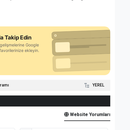
a Takip Edin
gelişmelerine Google
avorilerinize ekleyin.
yramı
YEREL
Website Yorumları