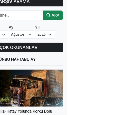
ARŞİV
ARAMA
ARA
Ay
Yıl
ÇOK
OKUNANLAR
ÜN
BU HAFTA
BU AY
ilis-Hatay Yolunda Korku Dolu