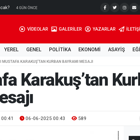
acak?
Su Kuyusu
4 GÜN ÖNCE
VİDEOLAR
GALERİLER
YAZARLAR
İLETIŞ
YEREL
GENEL
POLİTİKA
EKONOMİ
ASAYİŞ
EĞ
I MUSTAFA KARAKUŞ’TAN KURBAN BAYRAMI MESAJI
fa Karakuş’tan Ku
esajı
 00:41
06-06-2025 00:43
589