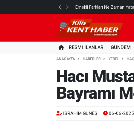
..
Emekli Farkları Ne Zaman Yat
1 GÜN ÖNCE
RESMİ İLANLAR
GÜNDEM
ANASAYFA
HABERLER
YEREL
HAC
Hacı Musta
Bayramı M
İBRAHIM GÜNEŞ
06-06-2025