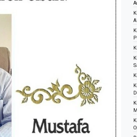
A
K
A
K
P
K
K
S
K
K
D
K
M
K
O