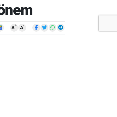
 Dönem
+
-
A
A
ARŞİV
ARAMA
ARA
Ay
Yıl
ÇOK
OKUNANLAR
ÜN
BU HAFTA
BU AY