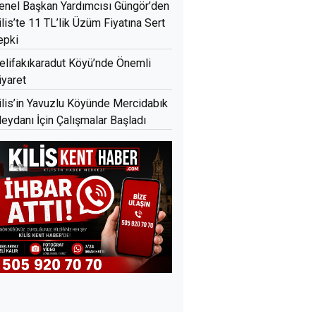
enel Başkan Yardımcısı Güngör’den
ilis’te 11 TL’lik Üzüm Fiyatına Sert
epki
elifakıkaradut Köyü’nde Önemli
iyaret
ilis’in Yavuzlu Köyünde Mercidabık
eydanı İçin Çalışmalar Başladı