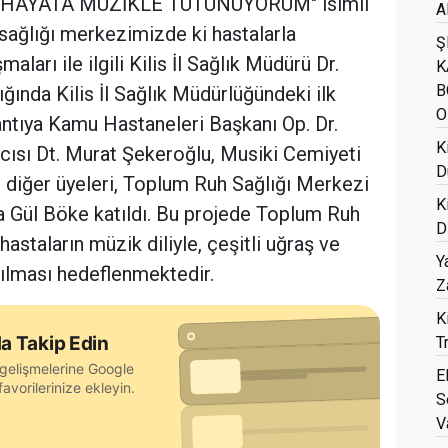
n "HAYATA MÜZİKLE TUTUNUYORUM" isimli
A
sağlığı merkezimizde ki hastalarla
Ş
ları ile ilgili Kilis İl Sağlık Müdürü Dr.
K
B
nda Kilis İl Sağlık Müdürlüğündeki ilk
O
lantıya Kamu Hastaneleri Başkanı Op. Dr.
K
cısı Dt. Murat Şekeroğlu, Musiki Cemiyeti
D
 diğer üyeleri, Toplum Ruh Sağlığı Merkezi
K
a Gül Böke katıldı. Bu projede Toplum Ruh
D
hastaların müzik diliyle, çeşitli uğraş ve
Y
rılması hedeflenmektedir.
Z
K
a Takip Edin
T
gelişmelerine Google
E
avorilerinize ekleyin.
S
V