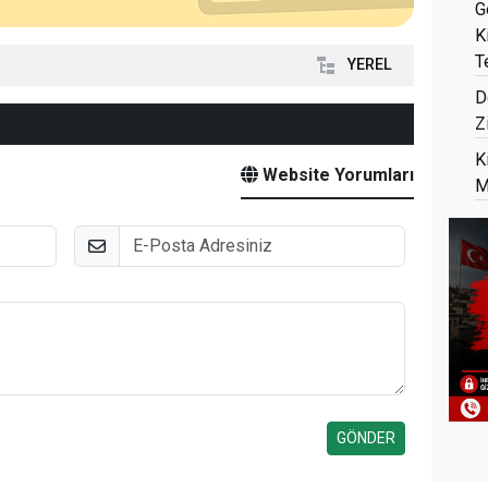
G
K
T
YEREL
D
Z
K
Website Yorumları
M
E-Posta