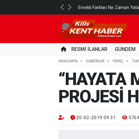
..
Emekli Farkları Ne Zaman Yat
2 GÜN ÖNCE
RESMİ İLANLAR
GÜNDEM
ANASAYFA
HABERLER
YEREL
“HA
“HAYATA 
PROJESİ 
20-02-2019 09:31
576