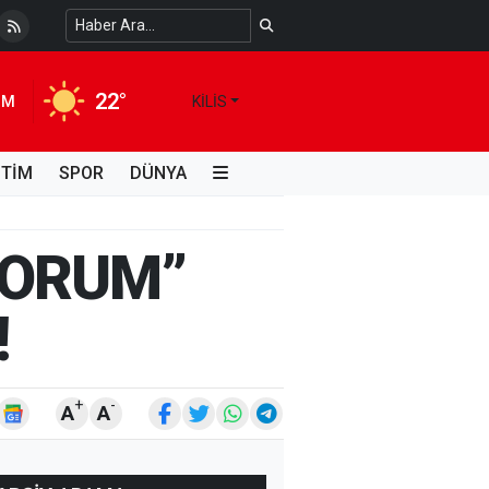
 Temiz Suya Erişimde Kalıcı Bir Çözüm
4 HAFTA ÖNCE
22°
IM
KILIS
İTİM
SPOR
DÜNYA
YORUM”
!
+
-
A
A