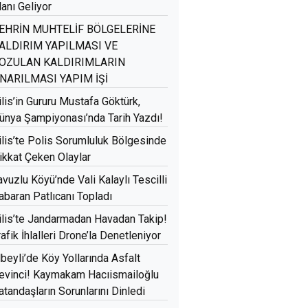
lanı Geliyor
EHRİN MUHTELİF BÖLGELERİNE
ALDIRIM YAPILMASI VE
OZULAN KALDIRIMLARIN
NARILMASI YAPIM İŞİ
ilis’in Gururu Mustafa Göktürk,
ünya Şampiyonası’nda Tarih Yazdı!
ilis’te Polis Sorumluluk Bölgesinde
ikkat Çeken Olaylar
avuzlu Köyü’nde Vali Kalaylı Tescilli
abaran Patlıcanı Topladı
ilis’te Jandarmadan Havadan Takip!
rafik İhlalleri Drone’la Denetleniyor
lbeyli’de Köy Yollarında Asfalt
evinci! Kaymakam Hacıismailoğlu
atandaşların Sorunlarını Dinledi