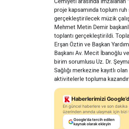
Cemiyeti arasında imzalana
proje kapsamında toplum ruh 
gerçekleştirilecek müzik çalışma
Mehmet Metin Demir başkanlığı
toplantı gerçekleştirildi. Top
Erşan Öztin ve Başkan Yardım
Başkanı Av. Mecit İbanoğlu ve
birim sorumlusu Uz. Dr. Şeym
Sağlığı merkezine kayıtlı olan 
aktivitelerle topluma kazandı
Haberlerimizi Google’d
En güncel haberlere ve son dakika 
üzerinden anında ulaşmak için bizi f
Google’da tercih edilen
kaynak olarak ekleyin