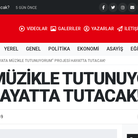
acak?
Su Kuyusu
5 GÜN ÖNCE
VİDEOLAR
GALERİLER
YAZARLAR
İLETIŞ
YEREL
GENEL
POLİTİKA
EKONOMİ
ASAYİŞ
EĞ
YATA MÜZİKLE TUTUNUYORUM” PROJESİ HAYATTA TUTACAK!
MÜZİKLE TUTUNU
HAYATTA TUTACAK
49