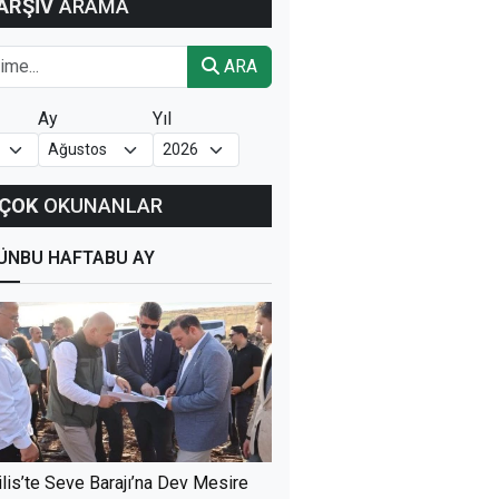
ARŞİV
ARAMA
ARA
Ay
Yıl
ÇOK
OKUNANLAR
ÜN
BU HAFTA
BU AY
ilis’te Seve Barajı’na Dev Mesire