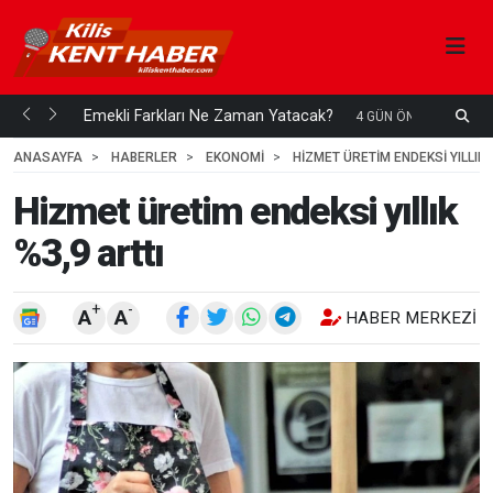
ani mi...
Emekli Farkları Ne Zaman Yatacak?
S
4 GÜN ÖNCE
H
ANASAYFA
HABERLER
EKONOMİ
HIZMET ÜRETIM ENDEKSI YILLIK 
Hizmet üretim endeksi yıllık
%3,9 arttı
+
-
A
A
HABER MERKEZI