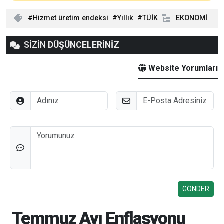
Hizmet üretim endeksi
YıIlık
TÜİK
EKONOMİ
SİZİN
DÜŞÜNCELERİNİZ
Website Yorumları
Adınız
E-Posta
Düşünceleriniz
Temmuz Ayı Enflasyonu