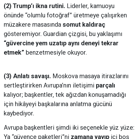
(2) Trump’ı ikna rutini.
Liderler, kamuoyu
önünde “olumlu fotoğraf” üretmeye çalışırken
müzakere masasında
somut kaldıraç
gösteremiyor. Guardian çizgisi, bu yaklaşımı
“güvercine yem uzatıp aynı deneyi tekrar
etmek”
benzetmesiyle okuyor.
(3) Anlatı savaşı.
Moskova masaya itirazlarını
sertleştirirken Avrupa’nın iletişimi
parçalı
kalıyor; başkentler, tek ağızdan konuşamadığı
için hikâyeyi başkalarına anlatma gücünü
kaybediyor.
Avrupa başkentleri şimdi iki seçenekle yüz yüze:
Ya “güvence paketleri”ni
zamana yayıp
içi boş