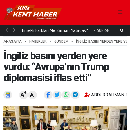
ani mi...
Emekli Farkları Ne Zaman Yatacak?
S
4 GÜN ÖNCE
H
ANASAYFA
HABERLER
GÜNDEM
İNGILIZ BASINI YERDEN YERE VU
İngiliz basını yerden yere
vurdu: “Avrupa’nın Trump
diplomasisi iflas etti”
+
-
A
A
ABDURRAHMAN RE