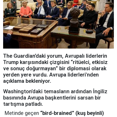
The Guardian’daki yorum, Avrupalı liderlerin
Trump karşısındaki çizgisini “ritüelci, etkisiz
ve sonuç doğurmayan” bir diplomasi olarak
yerden yere vurdu. Avrupa liderleri'nden
açıklama bekleniyor.
Washington’daki temasların ardından İngiliz
basınında Avrupa başkentlerini sarsan bir
tartışma patladı.
Metinde geçen
“bird-brained” (kuş beyinli)