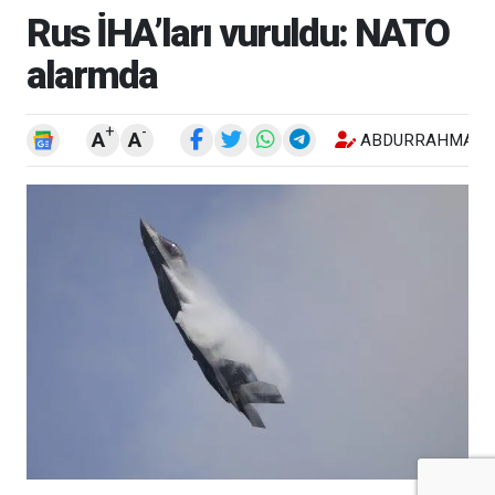
Rus İHA’ları vuruldu: NATO
alarmda
+
-
A
A
ABDURRAHMAN 