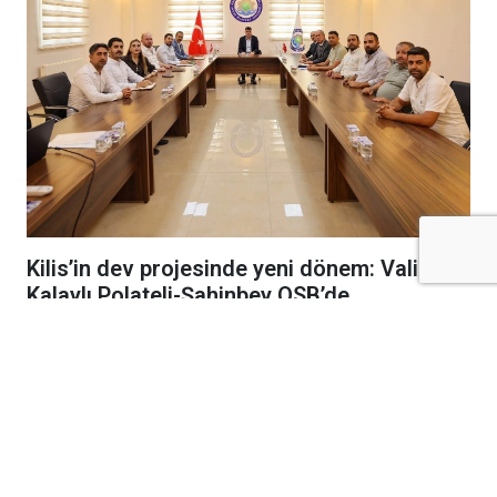
Kilis’in dev projesinde yeni dönem: Vali
Kalaylı Polateli-Şahinbey OSB’de
Kilis Valisi Ömer Kalaylı, Vali Yardımcısı
Murat Demirbilek ile birlikte Polateli-
Şahinbey Organize Sanayi Bölge Müdürlüğü
görevine atanan İzzet Toprak’a hayırlı olsun
ziyaretinde bulundu.