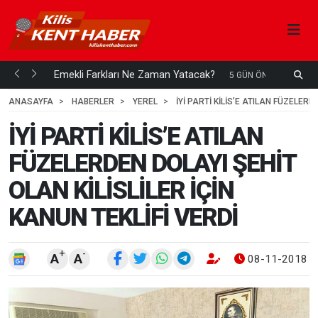
ani mi...
Emekli Farkları Ne Zaman Yatacak?
S
5 GÜN ÖNCE
H
ANASAYFA
HABERLER
YEREL
İYİ PARTİ KİLİS’E ATILAN FÜZELERD
İYİ PARTİ KİLİS’E ATILAN
FÜZELERDEN DOLAYI ŞEHİT
OLAN KİLİSLİLER İÇİN
KANUN TEKLİFİ VERDİ
+
-
A
A
08-11-2018 0