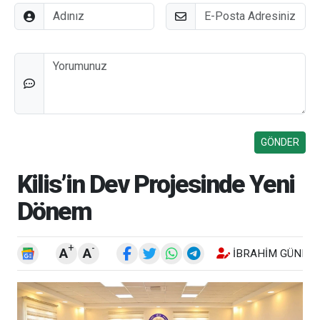
Adınız
E-Posta
Düşünceleriniz
Kilis’in Dev Projesinde Yeni
Dönem
+
-
A
A
İBRAHIM GÜNEŞ