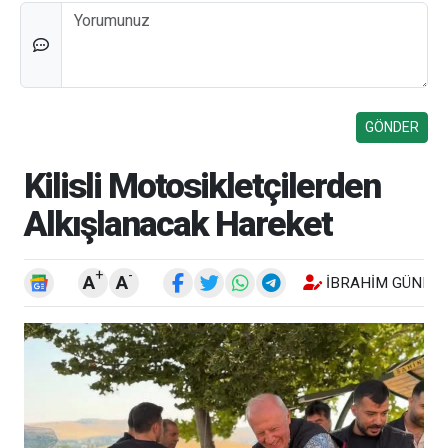
Düşünceleriniz
Kilisli Motosikletçilerden
Alkışlanacak Hareket
+
-
A
A
İBRAHIM GÜNEŞ