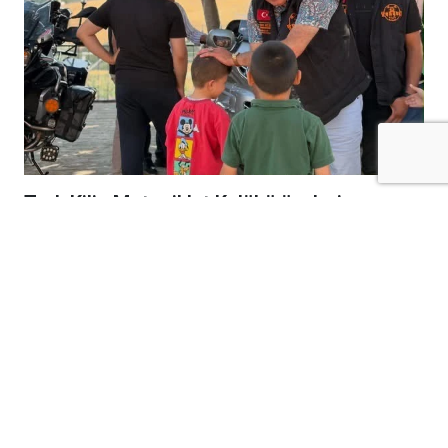
Tork Kilis Motosiklet Kulübü üyeleri,
Gaziantep Çocuk Esirgeme Kurumu’nu
ziyaret ederek çocuklara unutulmaz bir gün
yaşattı.
Tork Kilis Motosiklet Kulüp üyeleri, ziyaret
kapsamında çocuklarla yakından ilgilenerek
birlikte keyifli vakit geçirdi.