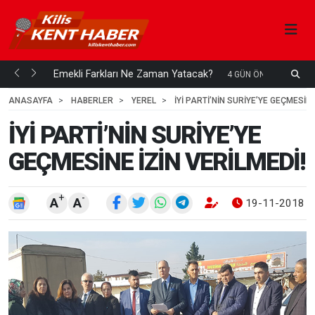
ani mi...
Emekli Farkları Ne Zaman Yatacak?
S
4 GÜN ÖNCE
H
ANASAYFA
HABERLER
YEREL
İYİ PARTİ’NİN SURİYE’YE GEÇMESİNE
İYİ PARTİ’NİN SURİYE’YE
GEÇMESİNE İZİN VERİLMEDİ!
+
-
A
A
19-11-2018 0