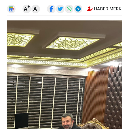
+
-
A
A
HABER MERKEZI