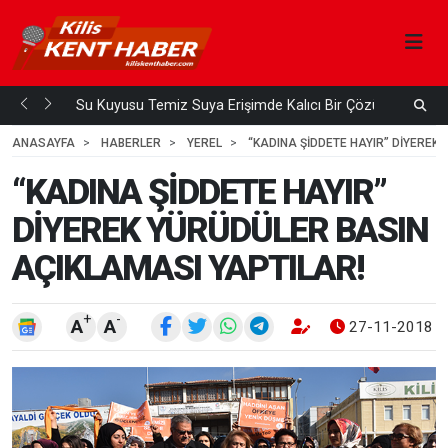
Su Kuyusu Temiz Suya Erişimde Kalıcı Bir Çözüm
A
 ÖNCE
4
HAFTA ÖNCE
ANASAYFA
HABERLER
YEREL
“KADINA ŞİDDETE HAYIR” DİYEREK
“KADINA ŞİDDETE HAYIR”
DİYEREK YÜRÜDÜLER BASIN
AÇIKLAMASI YAPTILAR!
+
-
A
A
27-11-2018 1