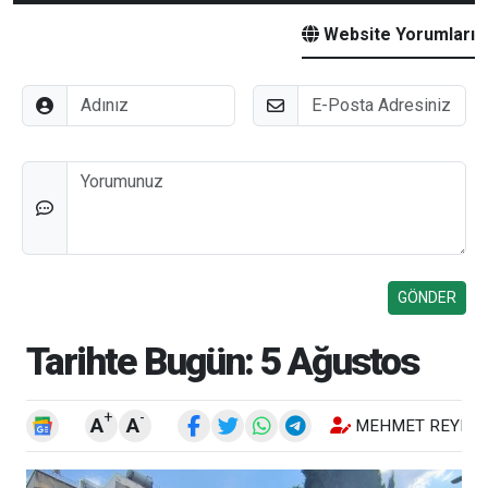
Website Yorumları
Adınız
E-Posta
Düşünceleriniz
Tarihte Bugün: 5 Ağustos
+
-
A
A
MEHMET REYHA