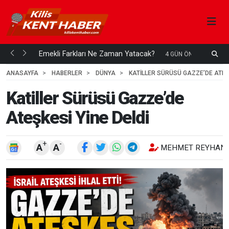
ani mi...
Emekli Farkları Ne Zaman Yatacak?
S
4 GÜN ÖNCE
H
ANASAYFA
HABERLER
DÜNYA
KATILLER SÜRÜSÜ GAZZE’DE ATEŞK
Katiller Sürüsü Gazze’de
Ateşkesi Yine Deldi
+
-
A
A
MEHMET REYHANL