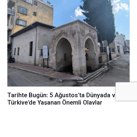
Tarihte Bugün: 5 Ağustos'ta Dünyada ve
Türkiye'de Yaşanan Önemli Olaylar
5 Ağustos'ta dünyada ve Türkiye'de neler
yaşandı? İşte tarihe damga vuran
savaşlar, siyasi gelişmeler, bilimsel
başarılar ve unutulmayan olaylar...