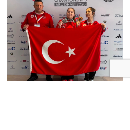
Çorum’da Yetiştirdi, Dünya Şampiyonası’nda
Tarih Yazdı! Kilisli Antrenörden
Gururlandıran Başarı
Kilisli hemşehrimiz, Muay Thai ve Ju Jitsu
Federasyonu Milli Takımlardan Sorumlu