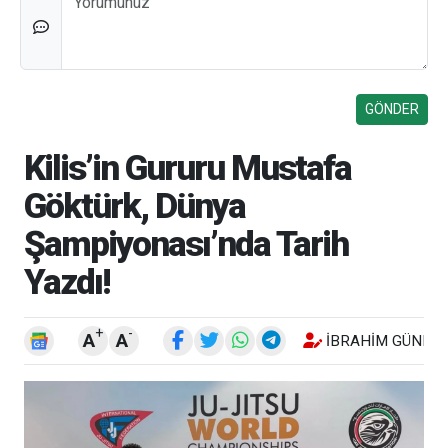
Kilis’in Gururu Mustafa
Göktürk, Dünya
Şampiyonası’nda Tarih
Yazdı!
+
-
A
A
İBRAHIM GÜNEŞ