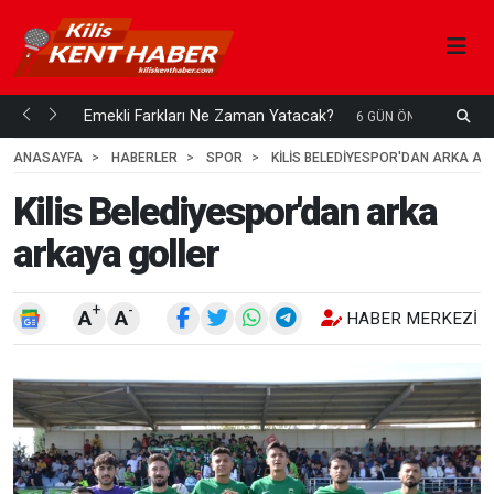
ani mi...
Emekli Farkları Ne Zaman Yatacak?
S
6 GÜN ÖNCE
H
ANASAYFA
HABERLER
SPOR
KILIS BELEDIYESPOR'DAN ARKA AR
Kilis Belediyespor'dan arka
arkaya goller
+
-
A
A
HABER MERKEZI