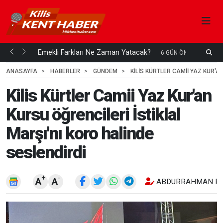
ani mi...
Emekli Farkları Ne Zaman Yatacak?
6 GÜN ÖNCE
ANASAYFA
HABERLER
GÜNDEM
KILIS KÜRTLER CAMII YAZ KUR'A
Kilis Kürtler Camii Yaz Kur'an
Kursu öğrencileri İstiklal
Marşı'nı koro halinde
seslendirdi
+
-
A
A
ABDURRAHMAN RE