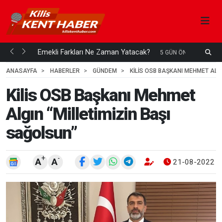
ani mi...
Emekli Farkları Ne Zaman Yatacak?
S
5 GÜN ÖNCE
H
ANASAYFA
HABERLER
GÜNDEM
KILIS OSB BAŞKANI MEHMET ALG
Kilis OSB Başkanı Mehmet
Algın “Milletimizin Başı
sağolsun”
+
-
A
A
21-08-2022 0