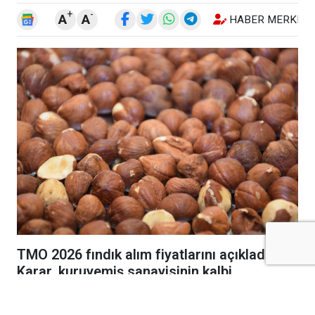
+
-
A
A
HABER MERKEZI
TMO 2026 fındık alım fiyatlarını açıkladı.
Karar, kuruyemiş sanayisinin kalbi
Gaziantep ve Kilis'teki tüccarlar tarafından
yakından takip ediliyor.