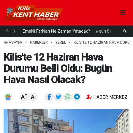
ani mi...
Emekli Farkları Ne Zaman Yatacak?
S
6 GÜN ÖNCE
H
ANASAYFA
HABERLER
YEREL
KILIS'TE 12 HAZIRAN HAVA DURUM
Kilis'te 12 Haziran Hava
Durumu Belli Oldu: Bugün
Hava Nasıl Olacak?
+
-
A
A
HABER MERKEZI