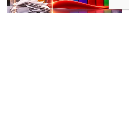
Kilis’te Ağustos 2026 dönemine ilişkin
medyan anket verileri, kentteki siyasi
dengelere yönelik dikkat çekici sonuçlar
ortaya koydu.
Alfa Araştırma Simülasyon modeliyle
değerlendirilen verilere göre, AK Parti ilk
sıradaki yerini korurken, ikinci sıraya
yükselen parti anketin en dikkat çeken
sonucu oldu.
İlk üç parti arasındaki yarış kızışıyor
Ağustos 2026 dönemine ait medyan anket
sonuçlarına göre Kilis’te partilerin oy dağılımı
şu şekilde gerçekleşti: